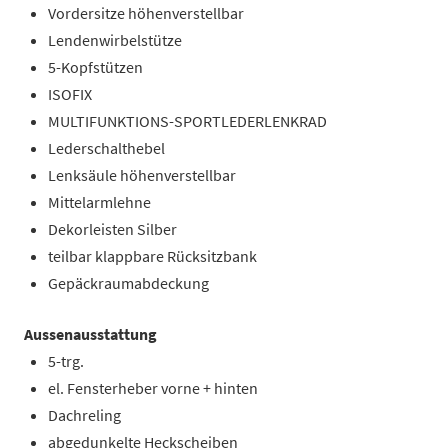
Vordersitze höhenverstellbar
Lendenwirbelstütze
5-Kopfstützen
ISOFIX
MULTIFUNKTIONS-SPORTLEDERLENKRAD
Lederschalthebel
Lenksäule höhenverstellbar
Mittelarmlehne
Dekorleisten Silber
teilbar klappbare Rücksitzbank
Gepäckraumabdeckung
Aussenausstattung
5-trg.
el. Fensterheber vorne + hinten
Dachreling
abgedunkelte Heckscheiben