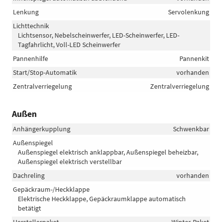
Lenkung
Servolenkung
Lichttechnik
Lichtsensor, Nebelscheinwerfer, LED-Scheinwerfer, LED-
Tagfahrlicht, Voll-LED Scheinwerfer
Pannenhilfe
Pannenkit
Start/Stop-Automatik
vorhanden
Zentralverriegelung
Zentralverriegelung
Außen
Anhängerkupplung
Schwenkbar
Außenspiegel
Außenspiegel elektrisch anklappbar, Außenspiegel beheizbar,
Außenspiegel elektrisch verstellbar
Dachreling
vorhanden
Gepäckraum-/Heckklappe
Elektrische Heckklappe, Gepäckraumklappe automatisch
betätigt
Herstellerpaket
Winter-Paket