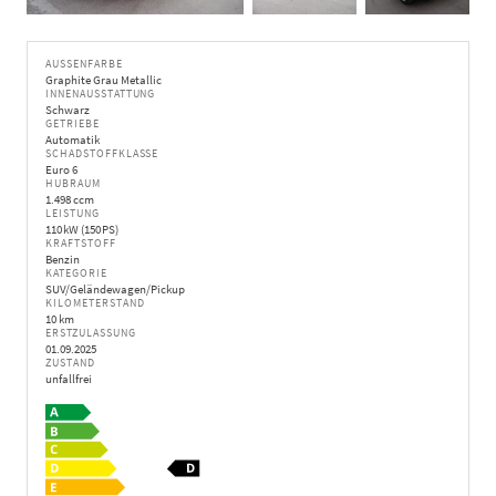
AUSSENFARBE
Graphite Grau Metallic
INNENAUSSTATTUNG
Schwarz
GETRIEBE
Automatik
SCHADSTOFFKLASSE
Euro 6
HUBRAUM
1.498 ccm
LEISTUNG
110 kW (150 PS)
KRAFTSTOFF
Benzin
KATEGORIE
SUV/Geländewagen/Pickup
KILOMETERSTAND
10 km
ERSTZULASSUNG
01.09.2025
ZUSTAND
unfallfrei