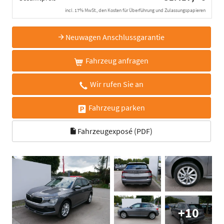
incl. 17% MwSt., den Kosten für Überführung und Zulassungspapieren
Neuwagen Anschlussgarantie
Fahrzeug anfragen
Wir rufen Sie an
Fahrzeug parken
Fahrzeugexposé (PDF)
+10