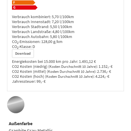
Verbrauch kombiniert:
5,70 l/100km
Verbrauch Innenstadt:
7,20 l/100km
Verbrauch Stadtrand:
5,50 l/100km
Verbrauch Landstraße:
4,80 l/100km
Verbrauch Autobahn:
5,80 l/100km
CO
-Emissionen:
128,00 g/km
2
CO
-Klasse:
D
2
Download
Energiekosten bei 15.000 km pro Jahr:
1.491,12 €
CO2 Kosten (niedrig)
:
1.152,- €
(Kosten Durchschnitt 10 Jahre)
CO2 Kosten (mittel)
:
2.736,- €
(Kosten Durchschnitt 10 Jahre)
CO2 Kosten (hoch)
:
4.224,- €
(Kosten Durchschnitt 10 Jahre)
Jahressteuer:
99,- €
Außenfarbe
Graphite Grau Metallic