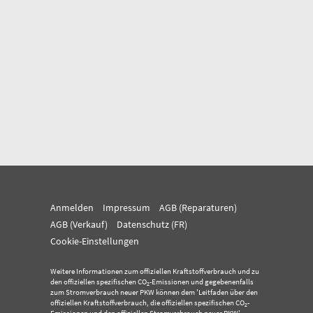
Anmelden
Impressum
AGB (Reparaturen)
AGB (Verkauf)
Datenschutz (FR)
Cookie-Einstellungen
Weitere Informationen zum offiziellen Kraftstoffverbrauch und zu
den offiziellen spezifischen CO
-Emissionen und gegebenenfalls
2
zum Stromverbrauch neuer PKW können dem 'Leitfaden über den
offiziellen Kraftstoffverbrauch, die offiziellen spezifischen CO
-
2