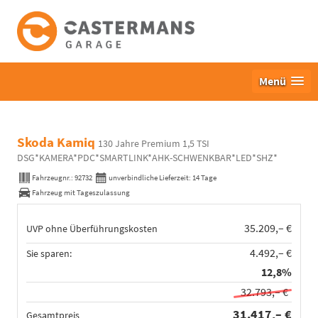
Menü
Skoda Kamiq
130 Jahre Premium 1,5 TSI
DSG*KAMERA*PDC*SMARTLINK*AHK-SCHWENKBAR*LED*SHZ*
Fahrzeugnr.:
92732
unverbindliche Lieferzeit:
14 Tage
Fahrzeug mit Tageszulassung
35.209,– €
UVP ohne Überführungskosten
4.492,– €
Sie sparen:
12,8%
32.793,– €
31.417,– €
Gesamtpreis