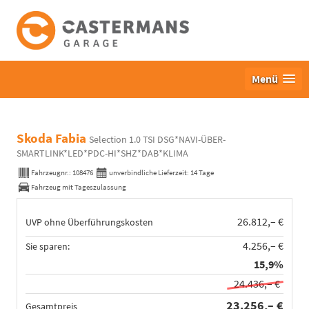
Menü
Skoda Fabia
Selection 1.0 TSI DSG*NAVI-ÜBER-
SMARTLINK*LED*PDC-HI*SHZ*DAB*KLIMA
Fahrzeugnr.:
108476
unverbindliche Lieferzeit:
14 Tage
Fahrzeug mit Tageszulassung
26.812,– €
UVP ohne Überführungskosten
4.256,– €
Sie sparen:
15,9%
24.436,– €
23.256,– €
Gesamtpreis