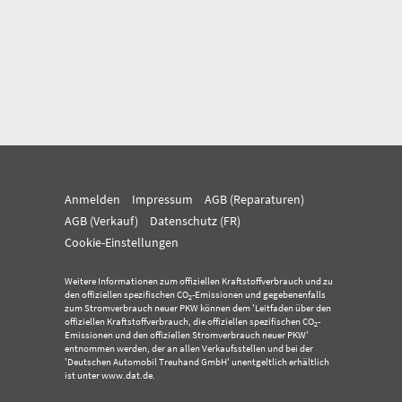
Anmelden
Impressum
AGB (Reparaturen)
AGB (Verkauf)
Datenschutz (FR)
Cookie-Einstellungen
Weitere Informationen zum offiziellen Kraftstoffverbrauch und zu
den offiziellen spezifischen CO
-Emissionen und gegebenenfalls
2
zum Stromverbrauch neuer PKW können dem 'Leitfaden über den
offiziellen Kraftstoffverbrauch, die offiziellen spezifischen CO
-
2
Emissionen und den offiziellen Stromverbrauch neuer PKW'
entnommen werden, der an allen Verkaufsstellen und bei der
'Deutschen Automobil Treuhand GmbH' unentgeltlich erhältlich
ist unter www.dat.de.