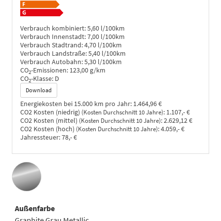
Verbrauch kombiniert:
5,60 l/100km
Verbrauch Innenstadt:
7,00 l/100km
Verbrauch Stadtrand:
4,70 l/100km
Verbrauch Landstraße:
5,40 l/100km
Verbrauch Autobahn:
5,30 l/100km
CO
-Emissionen:
123,00 g/km
2
CO
-Klasse:
D
2
Download
Energiekosten bei 15.000 km pro Jahr:
1.464,96 €
CO2 Kosten (niedrig)
:
1.107,- €
(Kosten Durchschnitt 10 Jahre)
CO2 Kosten (mittel)
:
2.629,12 €
(Kosten Durchschnitt 10 Jahre)
CO2 Kosten (hoch)
:
4.059,- €
(Kosten Durchschnitt 10 Jahre)
Jahressteuer:
78,- €
Außenfarbe
Graphite Grau Metallic