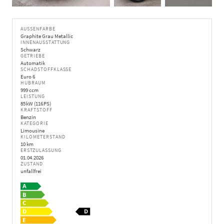
AUSSENFARBE
Graphite Grau Metallic
INNENAUSSTATTUNG
Schwarz
GETRIEBE
Automatik
SCHADSTOFFKLASSE
Euro 6
HUBRAUM
999 ccm
LEISTUNG
85 kW (116 PS)
KRAFTSTOFF
Benzin
KATEGORIE
Limousine
KILOMETERSTAND
10 km
ERSTZULASSUNG
01.04.2026
ZUSTAND
unfallfrei