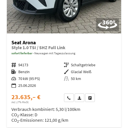
Seat Arona
Style 1.0 TSI / SHZ Full Link
sofort lieferbar
Neuwagen mit Tageszulassung
Fahrzeugnr.
94173
Getriebe
Schaltgetriebe
Kraftstoff
Benzin
Außenfarbe
Glacial Weiß
Leistung
70 kW (95 PS)
Kilometerstand
50 km
25.06.2026
23.635,– €
Wir rufen Sie an
Fahrzeugexposé (PDF)
Fahrzeug parken
incl. 17% MwSt.
Verbrauch kombiniert:
5,30 l/100km
CO
-Klasse:
D
2
CO
-Emissionen:
121,00 g/km
2