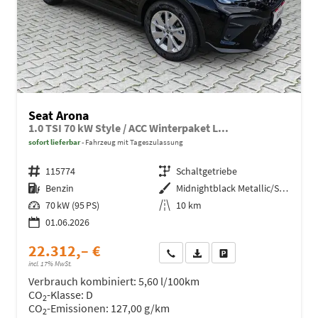
Seat Arona
1.0 TSI 70 kW Style / ACC Winterpaket L...
sofort lieferbar
Fahrzeug mit Tageszulassung
Fahrzeugnr.
115774
Getriebe
Schaltgetriebe
Kraftstoff
Benzin
Außenfarbe
Midnightblack Metallic/Schwarz
Leistung
70 kW (95 PS)
Kilometerstand
10 km
01.06.2026
22.312,– €
Wir rufen Sie an
Fahrzeugexposé (PDF)
Fahrzeug parken
incl. 17% MwSt.
Verbrauch kombiniert:
5,60 l/100km
CO
-Klasse:
D
2
CO
-Emissionen:
127,00 g/km
2