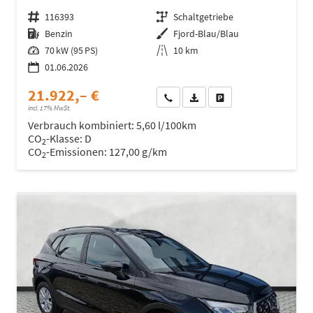
Fahrzeugnr.
116393
Getriebe
Schaltgetriebe
Kraftstoff
Benzin
Außenfarbe
Fjord-Blau/Blau
Leistung
70 kW (95 PS)
Kilometerstand
10 km
01.06.2026
21.922,– €
Wir rufen Sie an
Fahrzeugexposé (PDF)
Fahrzeug parken
incl. 17% MwSt.
Verbrauch kombiniert:
5,60 l/100km
CO
-Klasse:
D
2
CO
-Emissionen:
127,00 g/km
2