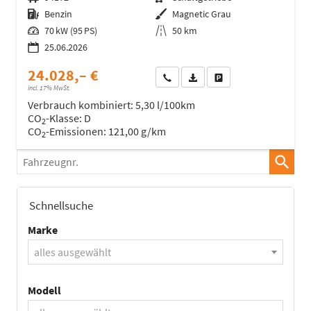
Kraftstoff
Benzin
Außenfarbe
Magnetic Grau
Leistung
70 kW (95 PS)
Kilometerstand
50 km
25.06.2026
24.028,– €
Wir rufen Sie an
Fahrzeugexposé (PDF)
Fahrzeug parken
incl. 17% MwSt.
Verbrauch kombiniert:
5,30 l/100km
CO
-Klasse:
D
2
CO
-Emissionen:
121,00 g/km
2
Fahrzeugnr.
Schnellsuche
Marke
alles ausgewählt
Modell