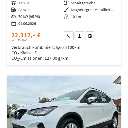
Fahrzeugnr.
115826
Getriebe
Schaltgetriebe
Kraftstoff
Benzin
Außenfarbe
Magneticgrau Metallic/Grau
Leistung
70 kW (95 PS)
Kilometerstand
10 km
01.06.2026
22.312,– €
Wir rufen Sie an
Fahrzeugexposé (PDF)
Fahrzeug parken
incl. 17% MwSt.
Verbrauch kombiniert:
5,60 l/100km
CO
-Klasse:
D
2
CO
-Emissionen:
127,00 g/km
2