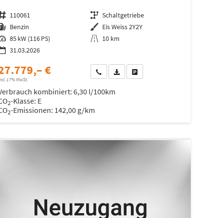
Fahrzeugnr.
110061
Getriebe
Schaltgetriebe
Kraftstoff
Benzin
Außenfarbe
Eis Weiss 2Y2Y
Leistung
85 kW (116 PS)
Kilometerstand
10 km
31.03.2026
27.779,– €
Wir rufen Sie an
Fahrzeugexposé (PDF)
Fahrzeug parken
ncl. 17% MwSt.
Verbrauch kombiniert:
6,30 l/100km
CO
-Klasse:
E
2
CO
-Emissionen:
142,00 g/km
2