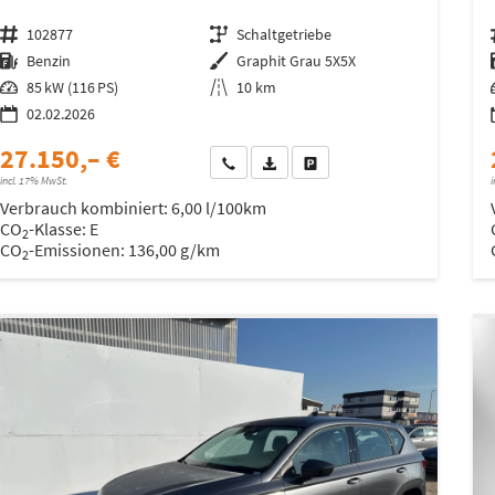
Fahrzeugnr.
102877
Getriebe
Schaltgetriebe
Kraftstoff
Benzin
Außenfarbe
Graphit Grau 5X5X
Leistung
85 kW (116 PS)
Kilometerstand
10 km
02.02.2026
27.150,– €
Wir rufen Sie an
Fahrzeugexposé (PDF)
Fahrzeug parken
incl. 17% MwSt.
i
Verbrauch kombiniert:
6,00 l/100km
CO
-Klasse:
E
2
CO
-Emissionen:
136,00 g/km
2