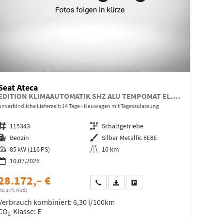
Seat Ateca
EDITION KLIMAAUTOMATIK SHZ ALU TEMPOMAT EL.PAKET
unverbindliche Lieferzeit:
14 Tage
Neuwagen mit Tageszulassung
Fahrzeugnr.
115343
Getriebe
Schaltgetriebe
Kraftstoff
Benzin
Außenfarbe
Silber Metallic 8E8E
Leistung
85 kW (116 PS)
Kilometerstand
10 km
10.07.2026
28.172,– €
Wir rufen Sie an
Fahrzeugexposé (PDF)
Fahrzeug parken
ncl. 17% MwSt.
Verbrauch kombiniert:
6,30 l/100km
CO
-Klasse:
E
2