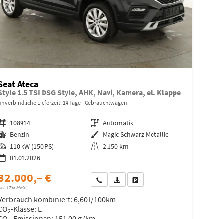
Seat Ateca
Style 1.5 TSI DSG Style, AHK, Navi, Kamera, el. Klappe
unverbindliche Lieferzeit:
14 Tage
Gebrauchtwagen
Fahrzeugnr.
108914
Getriebe
Automatik
Kraftstoff
Benzin
Außenfarbe
Magic Schwarz Metallic
Leistung
110 kW (150 PS)
Kilometerstand
2.150 km
01.01.2026
32.000,– €
Wir rufen Sie an
Fahrzeugexposé (PDF)
Fahrzeug parken
ncl. 17% MwSt.
Verbrauch kombiniert:
6,60 l/100km
CO
-Klasse:
E
2
CO
-Emissionen:
151,00 g/km