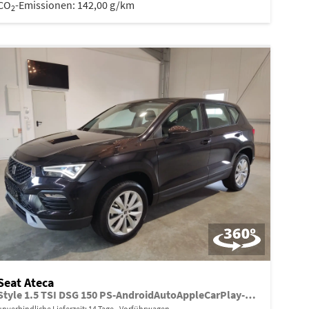
CO
-Emissionen:
142,00 g/km
2
Seat Ateca
Style 1.5 TSI DSG 150 PS-AndroidAutoAppleCarPlay-AHK-el.PanoDach-Limiter-SHZ-VollLED-PDC-17"Alu-Sofort
unverbindliche Lieferzeit:
14 Tage
Vorführwagen