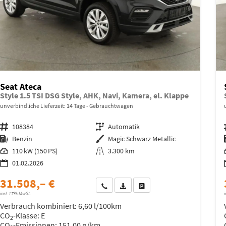
Seat Ateca
Style 1.5 TSI DSG Style, AHK, Navi, Kamera, el. Klappe
unverbindliche Lieferzeit:
14 Tage
Gebrauchtwagen
Fahrzeugnr.
108384
Getriebe
Automatik
Kraftstoff
Benzin
Außenfarbe
Magic Schwarz Metallic
Leistung
110 kW (150 PS)
Kilometerstand
3.300 km
01.02.2026
31.508,– €
Wir rufen Sie an
Fahrzeugexposé (PDF)
Fahrzeug parken
incl. 17% MwSt.
i
Verbrauch kombiniert:
6,60 l/100km
CO
-Klasse:
E
2
CO
-Emissionen:
151,00 g/km