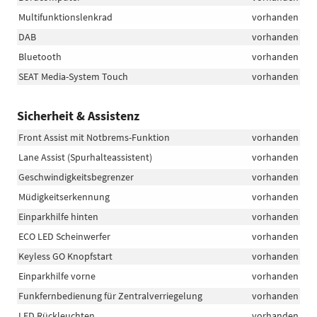
Multifunktionslenkrad
vorhanden
DAB
vorhanden
Bluetooth
vorhanden
SEAT Media-System Touch
vorhanden
Sicherheit & Assistenz
Front Assist mit Notbrems-Funktion
vorhanden
Lane Assist (Spurhalteassistent)
vorhanden
Geschwindigkeitsbegrenzer
vorhanden
Müdigkeitserkennung
vorhanden
Einparkhilfe hinten
vorhanden
ECO LED Scheinwerfer
vorhanden
Keyless GO Knopfstart
vorhanden
Einparkhilfe vorne
vorhanden
Funkfernbedienung für Zentralverriegelung
vorhanden
LED Rückleuchten
vorhanden