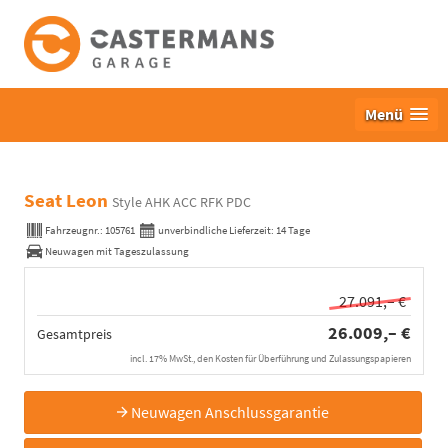
Menü
Seat Leon
Style AHK ACC RFK PDC
Fahrzeugnr.:
105761
unverbindliche Lieferzeit:
14 Tage
Neuwagen mit Tageszulassung
27.091,– €
26.009,– €
Gesamtpreis
incl. 17% MwSt., den Kosten für Überführung und Zulassungspapieren
Neuwagen Anschlussgarantie