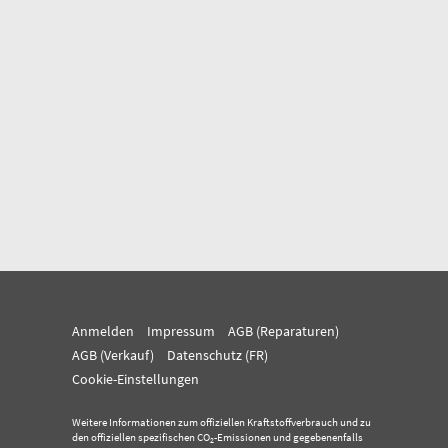
Anmelden
Impressum
AGB (Reparaturen)
AGB (Verkauf)
Datenschutz (FR)
Cookie-Einstellungen
Weitere Informationen zum offiziellen Kraftstoffverbrauch und zu
den offiziellen spezifischen CO
-Emissionen und gegebenenfalls
2