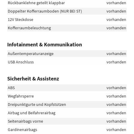
Rückbanklehne geteilt klappbar
vorhanden
Doppelter Kofferraumboden (NUR BEI ST)
vorhanden
12V Steckdose
vorhanden
Kofferraumbeleuchtung
vorhanden
Infotainment & Kommunikation
Außentemperaturanzeige
vorhanden
USB Anschluss
vorhanden
Sicherheit & Assistenz
ABS
vorhanden
Wegfahrsperre
vorhanden
Dreipunktgurte und Kopfstützen
vorhanden
Airbag und Beifahrerairbag
vorhanden
Seitenairbags vorne
vorhanden
Gardinenairbags
vorhanden