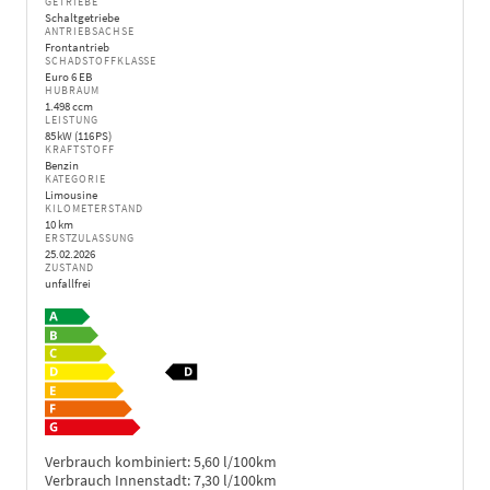
GETRIEBE
Schaltgetriebe
ANTRIEBSACHSE
Frontantrieb
SCHADSTOFFKLASSE
Euro 6 EB
HUBRAUM
1.498 ccm
LEISTUNG
85 kW (116 PS)
KRAFTSTOFF
Benzin
KATEGORIE
Limousine
KILOMETERSTAND
10 km
ERSTZULASSUNG
25.02.2026
ZUSTAND
unfallfrei
Verbrauch kombiniert:
5,60 l/100km
Verbrauch Innenstadt:
7,30 l/100km