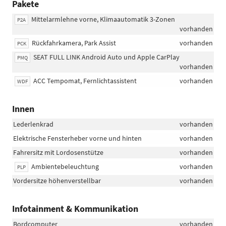
Pakete
Mittelarmlehne vorne, Klimaautomatik 3-Zonen
P2A
vorhanden
Rückfahrkamera, Park Assist
vorhanden
PCK
SEAT FULL LINK Android Auto und Apple CarPlay
PMQ
vorhanden
ACC Tempomat, Fernlichtassistent
vorhanden
WDF
Innen
Lederlenkrad
vorhanden
Elektrische Fensterheber vorne und hinten
vorhanden
Fahrersitz mit Lordosenstütze
vorhanden
Ambientebeleuchtung
vorhanden
PLP
Vordersitze höhenverstellbar
vorhanden
Infotainment & Kommunikation
Bordcomputer
vorhanden