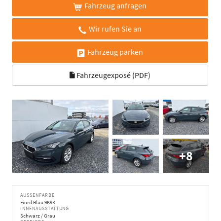
Fahrzeug anfragen
Wir rufen Sie an
Fahrzeug parken
Fahrzeugexposé (PDF)
+8
AUSSENFARBE
Fiord Blau 9K9K
INNENAUSSTATTUNG
Schwarz / Grau