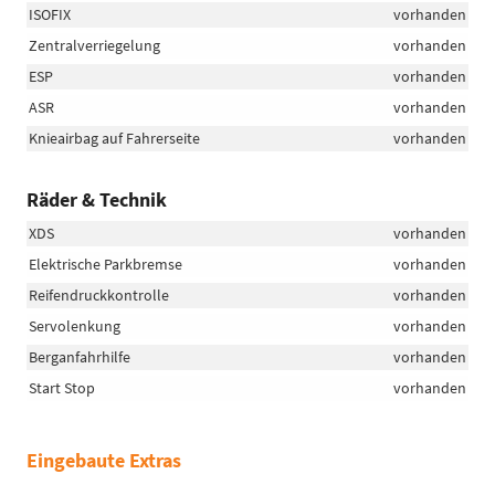
ISOFIX
vorhanden
Zentralverriegelung
vorhanden
ESP
vorhanden
ASR
vorhanden
Knieairbag auf Fahrerseite
vorhanden
Räder & Technik
XDS
vorhanden
Elektrische Parkbremse
vorhanden
Reifendruckkontrolle
vorhanden
Servolenkung
vorhanden
Berganfahrhilfe
vorhanden
Start Stop
vorhanden
Eingebaute Extras