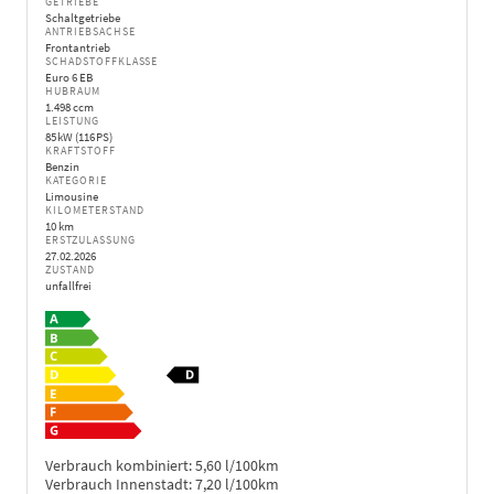
GETRIEBE
Schaltgetriebe
ANTRIEBSACHSE
Frontantrieb
SCHADSTOFFKLASSE
Euro 6 EB
HUBRAUM
1.498 ccm
LEISTUNG
85 kW (116 PS)
KRAFTSTOFF
Benzin
KATEGORIE
Limousine
KILOMETERSTAND
10 km
ERSTZULASSUNG
27.02.2026
ZUSTAND
unfallfrei
Verbrauch kombiniert:
5,60 l/100km
Verbrauch Innenstadt:
7,20 l/100km