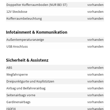
Doppelter Kofferraumboden (NUR BEI ST)
vorhanden
12V Steckdose
vorhanden
Kofferraumbeleuchtung
vorhanden
Infotainment & Kommunikation
Außentemperaturanzeige
vorhanden
USB Anschluss
vorhanden
Sicherheit & Assistenz
ABS
vorhanden
Wegfahrsperre
vorhanden
Dreipunktgurte und Kopfstützen
vorhanden
Airbag und Beifahrerairbag
vorhanden
Seitenairbags vorne
vorhanden
Gardinenairbags
vorhanden
ISOFIX
vorhanden