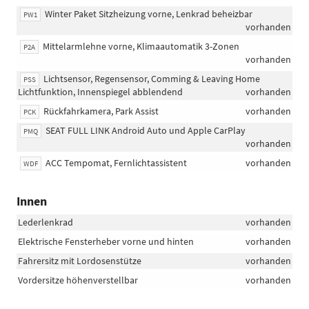
Winter Paket Sitzheizung vorne, Lenkrad beheizbar
PW1
vorhanden
Mittelarmlehne vorne, Klimaautomatik 3-Zonen
P2A
vorhanden
Lichtsensor, Regensensor, Comming & Leaving Home
PSS
Lichtfunktion, Innenspiegel abblendend
vorhanden
Rückfahrkamera, Park Assist
vorhanden
PCK
SEAT FULL LINK Android Auto und Apple CarPlay
PMQ
vorhanden
ACC Tempomat, Fernlichtassistent
vorhanden
WDF
Innen
Lederlenkrad
vorhanden
Elektrische Fensterheber vorne und hinten
vorhanden
Fahrersitz mit Lordosenstütze
vorhanden
Vordersitze höhenverstellbar
vorhanden