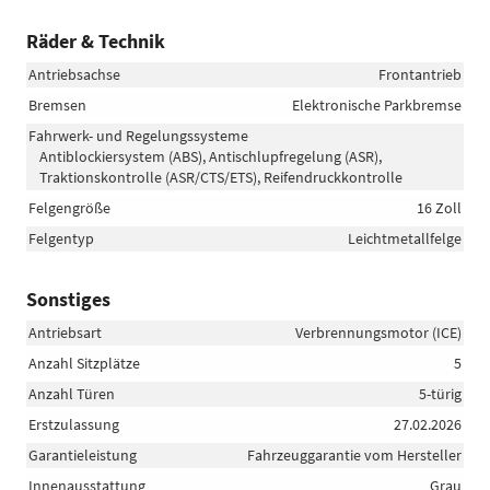
Räder & Technik
Antriebsachse
Frontantrieb
Bremsen
Elektronische Parkbremse
Fahrwerk- und Regelungssysteme
Antiblockiersystem (ABS), Antischlupfregelung (ASR),
Traktionskontrolle (ASR/CTS/ETS), Reifendruckkontrolle
Felgengröße
16 Zoll
Felgentyp
Leichtmetallfelge
Sonstiges
Antriebsart
Verbrennungsmotor (ICE)
Anzahl Sitzplätze
5
Anzahl Türen
5-türig
Erstzulassung
27.02.2026
Garantieleistung
Fahrzeuggarantie vom Hersteller
Innenausstattung
Grau