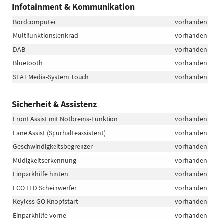
Infotainment & Kommunikation
Bordcomputer
vorhanden
Multifunktionslenkrad
vorhanden
DAB
vorhanden
Bluetooth
vorhanden
SEAT Media-System Touch
vorhanden
Sicherheit & Assistenz
Front Assist mit Notbrems-Funktion
vorhanden
Lane Assist (Spurhalteassistent)
vorhanden
Geschwindigkeitsbegrenzer
vorhanden
Müdigkeitserkennung
vorhanden
Einparkhilfe hinten
vorhanden
ECO LED Scheinwerfer
vorhanden
Keyless GO Knopfstart
vorhanden
Einparkhilfe vorne
vorhanden