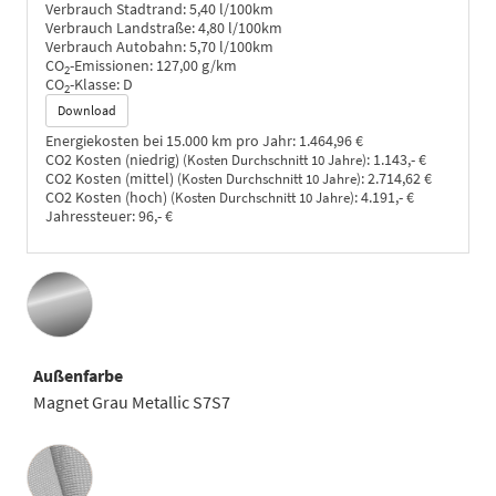
Verbrauch Stadtrand:
5,40 l/100km
Verbrauch Landstraße:
4,80 l/100km
Verbrauch Autobahn:
5,70 l/100km
CO
-Emissionen:
127,00 g/km
2
CO
-Klasse:
D
2
Download
Energiekosten bei 15.000 km pro Jahr:
1.464,96 €
CO2 Kosten (niedrig)
:
1.143,- €
(Kosten Durchschnitt 10 Jahre)
CO2 Kosten (mittel)
:
2.714,62 €
(Kosten Durchschnitt 10 Jahre)
CO2 Kosten (hoch)
:
4.191,- €
(Kosten Durchschnitt 10 Jahre)
Jahressteuer:
96,- €
Außenfarbe
Magnet Grau Metallic S7S7
Innenausstattung