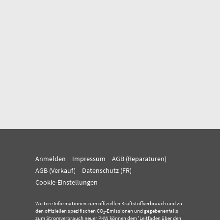
Anmelden
Impressum
AGB (Reparaturen)
AGB (Verkauf)
Datenschutz (FR)
Cookie-Einstellungen
Weitere Informationen zum offiziellen Kraftstoffverbrauch und zu
den offiziellen spezifischen CO
-Emissionen und gegebenenfalls
2
zum Stromverbrauch neuer PKW können dem 'Leitfaden über den