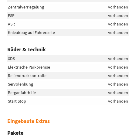
Zentralverriegelung
vorhanden
ESP
vorhanden
ASR
vorhanden
Knieairbag auf Fahrerseite
vorhanden
Räder & Technik
XDS
vorhanden
Elektrische Parkbremse
vorhanden
Reifendruckkontrolle
vorhanden
Servolenkung
vorhanden
Berganfahrhilfe
vorhanden
Start Stop
vorhanden
Eingebaute Extras
Pakete