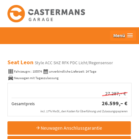
Menü
Seat Leon
Style ACC SHZ RFK PDC Licht/Regensensor
Fahrzeugnr.:
105574
unverbindliche Lieferzeit:
14 Tage
Neuwagen mit Tageszulassung
27.287,– €
26.599,– €
Gesamtpreis
incl. 17% MwSt., den Kosten für Überführung und Zulassungspapieren
Neuwagen Anschlussgarantie