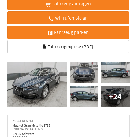
Fahrzeug anfragen
Wir rufen Sie an
Fahrzeug parken
Fahrzeugexposé (PDF)
+24
AUSSENFARBE
Magnet Grau Metallic S7S7
INNENAUSSTATTUNG
Grau / Schwarz