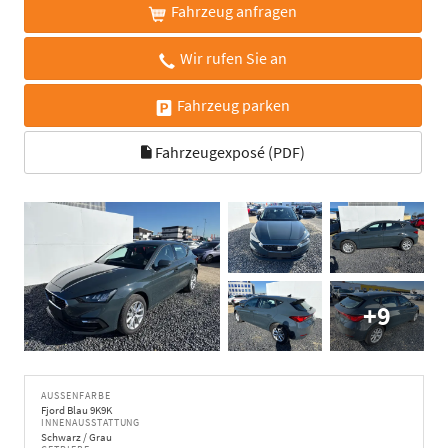
Fahrzeug anfragen
Wir rufen Sie an
Fahrzeug parken
Fahrzeugexposé (PDF)
+9
AUSSENFARBE
Fjord Blau 9K9K
INNENAUSSTATTUNG
Schwarz / Grau