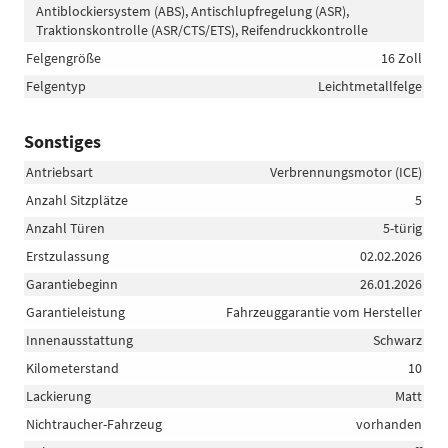
Antiblockiersystem (ABS), Antischlupfregelung (ASR),
Traktionskontrolle (ASR/CTS/ETS), Reifendruckkontrolle
Felgengröße
16 Zoll
Felgentyp
Leichtmetallfelge
Sonstiges
Antriebsart
Verbrennungsmotor (ICE)
Anzahl Sitzplätze
5
Anzahl Türen
5-türig
Erstzulassung
02.02.2026
Garantiebeginn
26.01.2026
Garantieleistung
Fahrzeuggarantie vom Hersteller
Innenausstattung
Schwarz
Kilometerstand
10
Lackierung
Matt
Nichtraucher-Fahrzeug
vorhanden