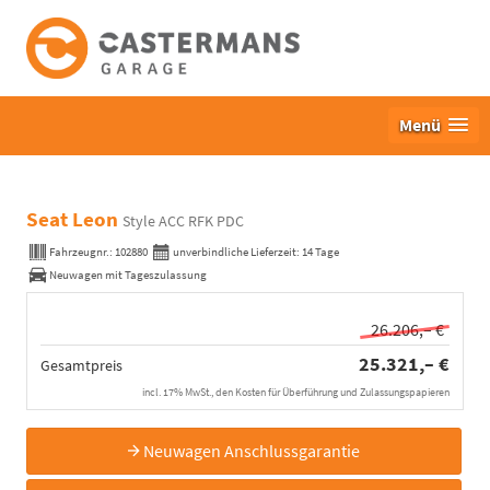
Menü
Seat Leon
Style ACC RFK PDC
Fahrzeugnr.:
102880
unverbindliche Lieferzeit:
14 Tage
Neuwagen mit Tageszulassung
26.206,– €
25.321,– €
Gesamtpreis
incl. 17% MwSt., den Kosten für Überführung und Zulassungspapieren
Neuwagen Anschlussgarantie