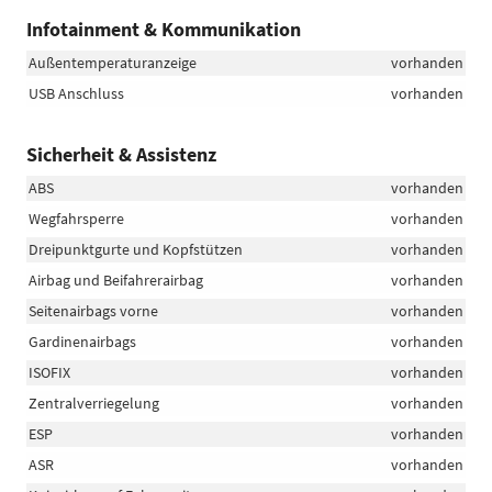
Infotainment & Kommunikation
Außentemperaturanzeige
vorhanden
USB Anschluss
vorhanden
Sicherheit & Assistenz
ABS
vorhanden
Wegfahrsperre
vorhanden
Dreipunktgurte und Kopfstützen
vorhanden
Airbag und Beifahrerairbag
vorhanden
Seitenairbags vorne
vorhanden
Gardinenairbags
vorhanden
ISOFIX
vorhanden
Zentralverriegelung
vorhanden
ESP
vorhanden
ASR
vorhanden