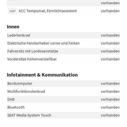
vorhanden
ACC Tempomat, Fernlichtassistent
vorhanden
WDF
Innen
Lederlenkrad
vorhanden
Elektrische Fensterheber vorne und hinten
vorhanden
Fahrersitz mit Lordosenstütze
vorhanden
Vordersitze höhenverstellbar
vorhanden
Infotainment & Kommunikation
Bordcomputer
vorhanden
Multifunktionslenkrad
vorhanden
DAB
vorhanden
Bluetooth
vorhanden
SEAT Media-System Touch
vorhanden