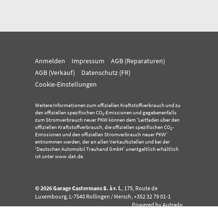
Anmelden
Impressum
AGB (Reparaturen)
AGB (Verkauf)
Datenschutz (FR)
Cookie-Einstellungen
Weitere Informationen zum offiziellen Kraftstoffverbrauch und zu
den offiziellen spezifischen CO
-Emissionen und gegebenenfalls
2
zum Stromverbrauch neuer PKW können dem 'Leitfaden über den
offiziellen Kraftstoffverbrauch, die offiziellen spezifischen CO
-
2
Emissionen und den offiziellen Stromverbrauch neuer PKW'
entnommen werden, der an allen Verkaufsstellen und bei der
'Deutschen Automobil Treuhand GmbH' unentgeltlich erhältlich
ist unter www.dat.de.
© 2026
Garage Castermans S. à r. l.
,
175, Route de
Luxembourg
,
L-7540
Rollingen / Mersch,
+352 32 79 01-1
Powered by Autrado