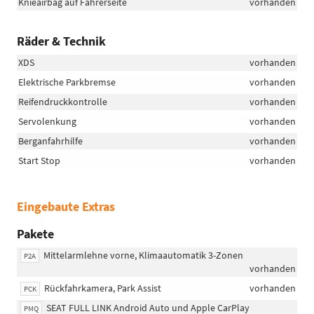
Knieairbag auf Fahrerseite
vorhanden
Räder & Technik
XDS
vorhanden
Elektrische Parkbremse
vorhanden
Reifendruckkontrolle
vorhanden
Servolenkung
vorhanden
Berganfahrhilfe
vorhanden
Start Stop
vorhanden
Eingebaute Extras
Pakete
Mittelarmlehne vorne, Klimaautomatik 3-Zonen
P2A
vorhanden
Rückfahrkamera, Park Assist
vorhanden
PCK
SEAT FULL LINK Android Auto und Apple CarPlay
PMQ