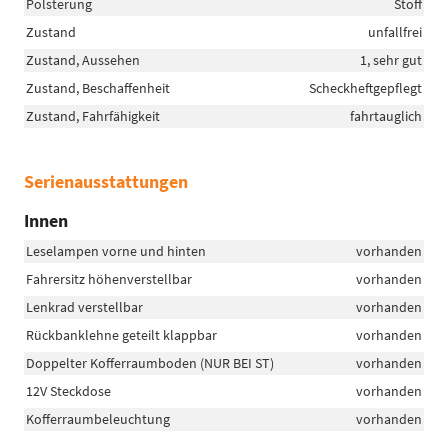
Polsterung
Stoff
Zustand
unfallfrei
Zustand, Aussehen
1, sehr gut
Zustand, Beschaffenheit
Scheckheftgepflegt
Zustand, Fahrfähigkeit
fahrtauglich
Serienausstattungen
Innen
Leselampen vorne und hinten
vorhanden
Fahrersitz höhenverstellbar
vorhanden
Lenkrad verstellbar
vorhanden
Rückbanklehne geteilt klappbar
vorhanden
Doppelter Kofferraumboden (NUR BEI ST)
vorhanden
12V Steckdose
vorhanden
Kofferraumbeleuchtung
vorhanden