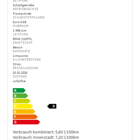
GETRIEBE
Schaltgetriebe
ANTRIEBSACHSE
Frontantrieb
SCHADSTOFFKLASSE
Euro 6 EB
HUBRAUM
1.498 ccm
LEISTUNG
85 kW (116 PS)
KRAFTSTOFF
Benzin
KATEGORIE
Limousine
KILOMETERSTAND
10 km
ERSTZULASSUNG
02.02.2026
ZUSTAND
unfallfrei
Verbrauch kombiniert:
5,60 l/100km
Verbrauch Innenstadt:
7,20 l/100km