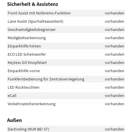
Sicherheit & Assistenz
Front Assist mit Notbrems-Funktion
vorhanden
Lane Assist (Spurhalteassistent)
vorhanden
Geschwindigkeitsbegrenzer
vorhanden
Müdigkeitserkennung
vorhanden
Einparkhilfe hinten
vorhanden
ECO LED Scheinwerfer
vorhanden
Keyless GO Knopfstart
vorhanden
Einparkhilfe vorne
vorhanden
Funkfernbedienung für Zentralverriegelung
vorhanden
LED Rückleuchten
vorhanden
eCall
vorhanden
Verkehrszeichenerkennung
vorhanden
Außen
Dachreling (NUR BEI ST)
vorhanden