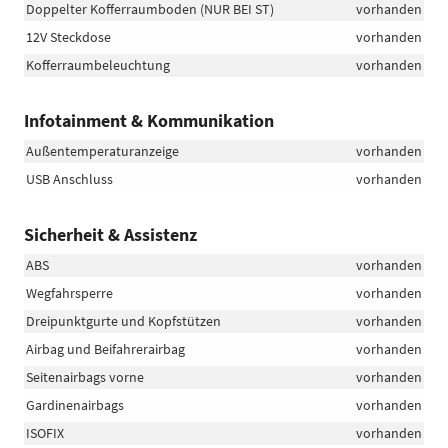
Doppelter Kofferraumboden (NUR BEI ST)
vorhanden
12V Steckdose
vorhanden
Kofferraumbeleuchtung
vorhanden
Infotainment & Kommunikation
Außentemperaturanzeige
vorhanden
USB Anschluss
vorhanden
Sicherheit & Assistenz
ABS
vorhanden
Wegfahrsperre
vorhanden
Dreipunktgurte und Kopfstützen
vorhanden
Airbag und Beifahrerairbag
vorhanden
Seitenairbags vorne
vorhanden
Gardinenairbags
vorhanden
ISOFIX
vorhanden