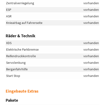
Zentralverriegelung
vorhanden
ESP
vorhanden
ASR
vorhanden
Knieairbag auf Fahrerseite
vorhanden
Räder & Technik
XDS
vorhanden
Elektrische Parkbremse
vorhanden
Reifendruckkontrolle
vorhanden
Servolenkung
vorhanden
Berganfahrhilfe
vorhanden
Start Stop
vorhanden
Eingebaute Extras
Pakete