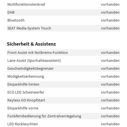
Multifunktionslenkrad
vorhanden
DAB
vorhanden
Bluetooth
vorhanden
SEAT Media-System Touch
vorhanden
Sicherheit & Assistenz
Front Assist mit Notbrems-Funktion
vorhanden
Lane Assist (Spurhalteassistent)
vorhanden
Geschwindigkeitsbegrenzer
vorhanden
Müdigkeitserkennung
vorhanden
Einparkhilfe hinten
vorhanden
ECO LED Scheinwerfer
vorhanden
Keyless GO Knopfstart
vorhanden
Einparkhilfe vorne
vorhanden
Funkfernbedienung für Zentralverriegelung
vorhanden
LED Rückleuchten
vorhanden