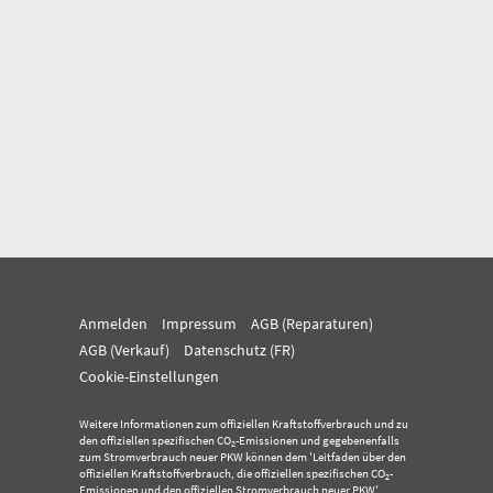
Anmelden
Impressum
AGB (Reparaturen)
AGB (Verkauf)
Datenschutz (FR)
Cookie-Einstellungen
Weitere Informationen zum offiziellen Kraftstoffverbrauch und zu
den offiziellen spezifischen CO
-Emissionen und gegebenenfalls
2
zum Stromverbrauch neuer PKW können dem 'Leitfaden über den
offiziellen Kraftstoffverbrauch, die offiziellen spezifischen CO
-
2
Emissionen und den offiziellen Stromverbrauch neuer PKW'