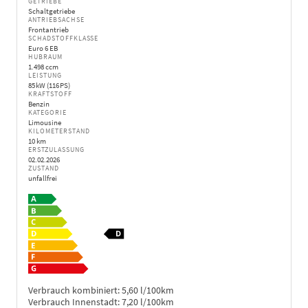
GETRIEBE
Schaltgetriebe
ANTRIEBSACHSE
Frontantrieb
SCHADSTOFFKLASSE
Euro 6 EB
HUBRAUM
1.498 ccm
LEISTUNG
85 kW (116 PS)
KRAFTSTOFF
Benzin
KATEGORIE
Limousine
KILOMETERSTAND
10 km
ERSTZULASSUNG
02.02.2026
ZUSTAND
unfallfrei
Verbrauch kombiniert:
5,60 l/100km
Verbrauch Innenstadt:
7,20 l/100km