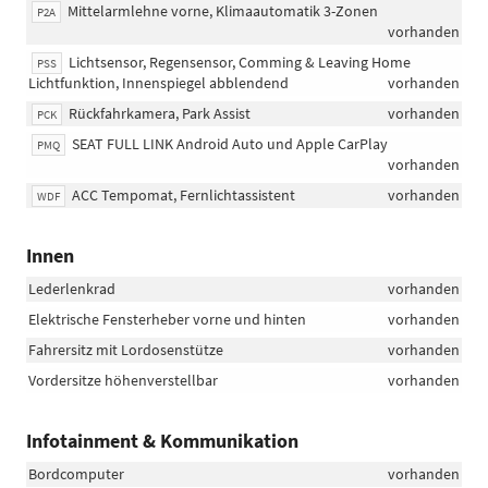
Mittelarmlehne vorne, Klimaautomatik 3-Zonen
P2A
vorhanden
Lichtsensor, Regensensor, Comming & Leaving Home
PSS
Lichtfunktion, Innenspiegel abblendend
vorhanden
Rückfahrkamera, Park Assist
vorhanden
PCK
SEAT FULL LINK Android Auto und Apple CarPlay
PMQ
vorhanden
ACC Tempomat, Fernlichtassistent
vorhanden
WDF
Innen
Lederlenkrad
vorhanden
Elektrische Fensterheber vorne und hinten
vorhanden
Fahrersitz mit Lordosenstütze
vorhanden
Vordersitze höhenverstellbar
vorhanden
Infotainment & Kommunikation
Bordcomputer
vorhanden