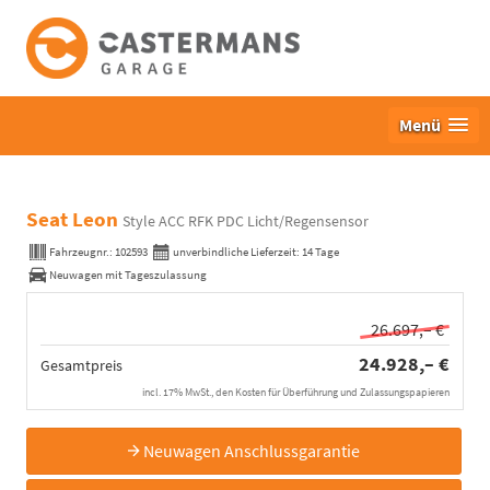
Menü
Seat Leon
Style ACC RFK PDC Licht/Regensensor
Fahrzeugnr.:
102593
unverbindliche Lieferzeit:
14 Tage
Neuwagen mit Tageszulassung
26.697,– €
24.928,– €
Gesamtpreis
incl. 17% MwSt., den Kosten für Überführung und Zulassungspapieren
Neuwagen Anschlussgarantie