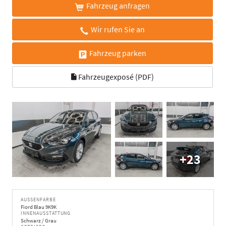
Fahrzeug anfragen
Wir rufen Sie an
Fahrzeug parken
Fahrzeugexposé (PDF)
+23
AUSSENFARBE
Fiord Blau 9K9K
INNENAUSSTATTUNG
Schwarz / Grau