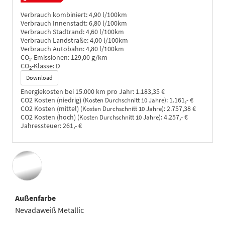
Verbrauch kombiniert:
4,90 l/100km
Verbrauch Innenstadt:
6,80 l/100km
Verbrauch Stadtrand:
4,60 l/100km
Verbrauch Landstraße:
4,00 l/100km
Verbrauch Autobahn:
4,80 l/100km
CO
-Emissionen:
129,00 g/km
2
CO
-Klasse:
D
2
Download
Energiekosten bei 15.000 km pro Jahr:
1.183,35 €
CO2 Kosten (niedrig)
:
1.161,- €
(Kosten Durchschnitt 10 Jahre)
CO2 Kosten (mittel)
:
2.757,38 €
(Kosten Durchschnitt 10 Jahre)
CO2 Kosten (hoch)
:
4.257,- €
(Kosten Durchschnitt 10 Jahre)
Jahressteuer:
261,- €
Außenfarbe
Nevadaweiß Metallic