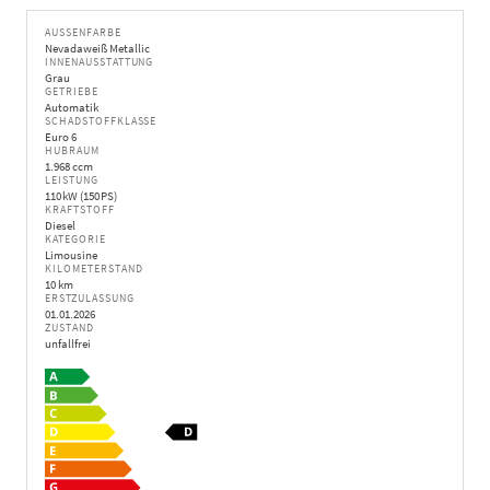
AUSSENFARBE
Nevadaweiß Metallic
INNENAUSSTATTUNG
Grau
GETRIEBE
Automatik
SCHADSTOFFKLASSE
Euro 6
HUBRAUM
1.968 ccm
LEISTUNG
110 kW (150 PS)
KRAFTSTOFF
Diesel
KATEGORIE
Limousine
KILOMETERSTAND
10 km
ERSTZULASSUNG
01.01.2026
ZUSTAND
unfallfrei