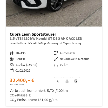
Cupra Leon Sportstourer
1.5 eTSI 110 kW Kombi ST DSG AHK ACC LED
unverbindliche Lieferzeit:
14 Tage
Fahrzeug mit Tageszulassung
Fahrzeugnr.
107435
Getriebe
Automatik
Kraftstoff
Benzin
Außenfarbe
Nevadaweiß Metallic
Leistung
110 kW (150 PS)
Kilometerstand
10 km
01.02.2026
32.400,– €
Wir rufen Sie an
Fahrzeugexposé (PDF)
Fahrzeug parken
incl. 17% MwSt.
Verbrauch kombiniert:
5,70 l/100km
CO
-Klasse:
D
2
CO
-Emissionen:
131,00 g/km
2