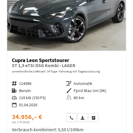
Cupra Leon Sportstourer
ST 1,5 eTSI DSG Kombi - LAGER
unverbindliche Lieferzeit:
14 Tage
Fahrzeug mit Tageszulassung
Fahrzeugnr.
114086
Getriebe
Automatik
Kraftstoff
Benzin
Außenfarbe
Fjord Blau Uni (9K)
Leistung
110 kW (150 PS)
Kilometerstand
80 km
01.04.2026
34.956,– €
Wir rufen Sie an
Fahrzeugexposé (PDF)
Fahrzeug parken
incl. 17% MwSt.
Verbrauch kombiniert:
5,50 l/100km