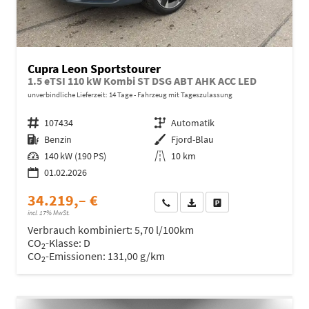
Cupra Leon Sportstourer
1.5 eTSI 110 kW Kombi ST DSG ABT AHK ACC LED
unverbindliche Lieferzeit:
14 Tage
Fahrzeug mit Tageszulassung
Fahrzeugnr.
107434
Getriebe
Automatik
Kraftstoff
Benzin
Außenfarbe
Fjord-Blau
Leistung
140 kW (190 PS)
Kilometerstand
10 km
01.02.2026
34.219,– €
Wir rufen Sie an
Fahrzeugexposé (PDF)
Fahrzeug parken
incl. 17% MwSt.
Verbrauch kombiniert:
5,70 l/100km
CO
-Klasse:
D
2
CO
-Emissionen:
131,00 g/km
2