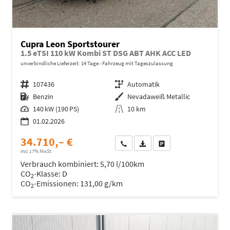
Cupra Leon Sportstourer
1.5 eTSI 110 kW Kombi ST DSG ABT AHK ACC LED
unverbindliche Lieferzeit:
14 Tage
Fahrzeug mit Tageszulassung
Fahrzeugnr.
107436
Getriebe
Automatik
Kraftstoff
Benzin
Außenfarbe
Nevadaweiß Metallic
Leistung
140 kW (190 PS)
Kilometerstand
10 km
01.02.2026
34.710,– €
Wir rufen Sie an
Fahrzeugexposé (PDF)
Fahrzeug parken
incl. 17% MwSt.
Verbrauch kombiniert:
5,70 l/100km
CO
-Klasse:
D
2
CO
-Emissionen:
131,00 g/km
2