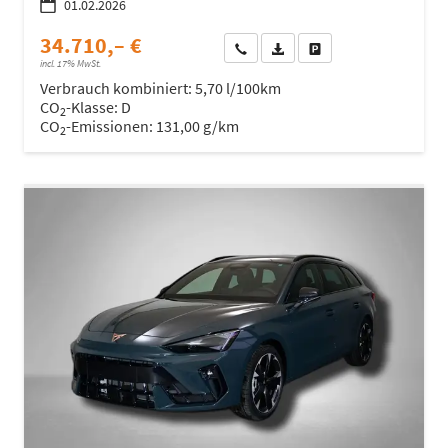
01.02.2026
34.710,– €
Wir rufen Sie an
Fahrzeugexposé (PDF)
Fahrzeug parken
incl. 17% MwSt.
Verbrauch kombiniert:
5,70 l/100km
CO
-Klasse:
D
2
CO
-Emissionen:
131,00 g/km
2