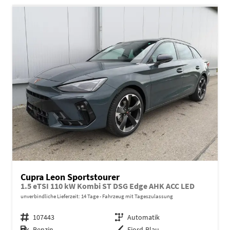
Cupra Leon Sportstourer
1.5 eTSI 110 kW Kombi ST DSG Edge AHK ACC LED
unverbindliche Lieferzeit:
14 Tage
Fahrzeug mit Tageszulassung
Fahrzeugnr.
107443
Getriebe
Automatik
Kraftstoff
Benzin
Außenfarbe
Fjord-Blau