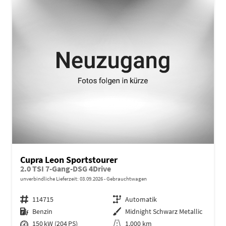
Cupra Leon Sportstourer
2.0 TSI 7-Gang-DSG 4Drive
unverbindliche Lieferzeit:
03.09.2026
Gebrauchtwagen
Fahrzeugnr.
114715
Getriebe
Automatik
Kraftstoff
Benzin
Außenfarbe
Midnight Schwarz Metallic
Leistung
150 kW (204 PS)
Kilometerstand
1.000 km