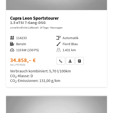
Cupra Leon Sportstourer
1.5 eTSI 7-Gang-DSG
unverbindliche Lieferzeit:
14 Tage
Neuwagen
Fahrzeugnr.
114233
Getriebe
Automatik
Kraftstoff
Benzin
Außenfarbe
Fiord Blau
Leistung
110 kW (150 PS)
Kilometerstand
1.431 km
34.858,– €
Wir rufen Sie an
Fahrzeugexposé (PDF)
Fahrzeug parken
incl. 17% MwSt.
Verbrauch kombiniert:
5,70 l/100km
CO
-Klasse:
D
2
CO
-Emissionen:
131,00 g/km
2