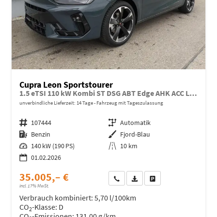
Cupra Leon Sportstourer
1.5 eTSI 110 kW Kombi ST DSG ABT Edge AHK ACC LED
unverbindliche Lieferzeit:
14 Tage
Fahrzeug mit Tageszulassung
Fahrzeugnr.
107444
Getriebe
Automatik
Kraftstoff
Benzin
Außenfarbe
Fjord-Blau
Leistung
140 kW (190 PS)
Kilometerstand
10 km
01.02.2026
35.005,– €
Wir rufen Sie an
Fahrzeugexposé (PDF)
Fahrzeug parken
incl. 17% MwSt.
Verbrauch kombiniert:
5,70 l/100km
CO
-Klasse:
D
2
CO
-Emissionen:
131,00 g/km