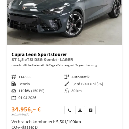
Cupra Leon Sportstourer
ST 1,5 eTSI DSG Kombi - LAGER
unverbindliche Lieferzeit:
14 Tage
Fahrzeug mit Tageszulassung
Fahrzeugnr.
114533
Getriebe
Automatik
Kraftstoff
Benzin
Außenfarbe
Fjord Blau Uni (9K)
Leistung
110 kW (150 PS)
Kilometerstand
80 km
01.04.2026
34.956,– €
Wir rufen Sie an
Fahrzeugexposé (PDF)
Fahrzeug parken
incl. 17% MwSt.
Verbrauch kombiniert:
5,50 l/100km
CO
-Klasse:
D
2