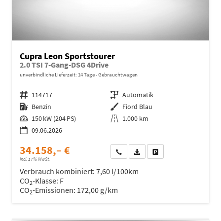
Cupra Leon Sportstourer
2.0 TSI 7-Gang-DSG 4Drive
unverbindliche Lieferzeit:
14 Tage
Gebrauchtwagen
Fahrzeugnr.
114717
Getriebe
Automatik
Kraftstoff
Benzin
Außenfarbe
Fiord Blau
Leistung
150 kW (204 PS)
Kilometerstand
1.000 km
09.06.2026
34.158,– €
Wir rufen Sie an
Fahrzeugexposé (PDF)
Fahrzeug parken
incl. 17% MwSt.
Verbrauch kombiniert:
7,60 l/100km
CO
-Klasse:
F
2
CO
-Emissionen:
172,00 g/km
2