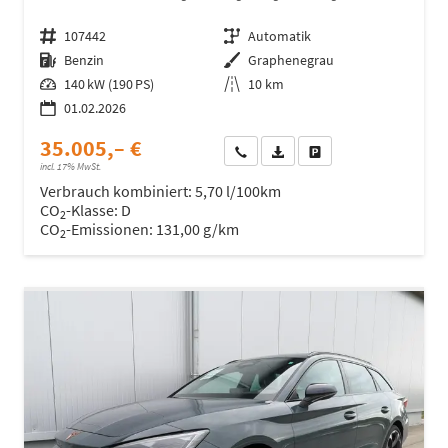
Fahrzeugnr.
107442
Getriebe
Automatik
Kraftstoff
Benzin
Außenfarbe
Graphenegrau
Leistung
140 kW (190 PS)
Kilometerstand
10 km
01.02.2026
35.005,– €
Wir rufen Sie an
Fahrzeugexposé (PDF)
Fahrzeug parken
incl. 17% MwSt.
Verbrauch kombiniert:
5,70 l/100km
CO
-Klasse:
D
2
CO
-Emissionen:
131,00 g/km
2