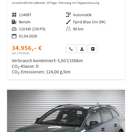
unverbindliche Lieferzeit:
14 Tage
Fahrzeug mit Tageszulassung
Fahrzeugnr.
114087
Getriebe
Automatik
Kraftstoff
Benzin
Außenfarbe
Fjord Blau Uni (9K)
Leistung
110 kW (150 PS)
Kilometerstand
80 km
01.04.2026
34.956,– €
Wir rufen Sie an
Fahrzeugexposé (PDF)
Fahrzeug parken
incl. 17% MwSt.
Verbrauch kombiniert:
5,50 l/100km
CO
-Klasse:
D
2
CO
-Emissionen:
124,00 g/km
2