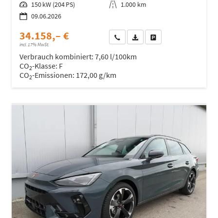
Leistung
150 kW (204 PS)
Kilometerstand
1.000 km
09.06.2026
34.158,– €
Wir rufen Sie an
Fahrzeugexposé (PDF)
Fahrzeug parken
incl. 17% MwSt.
Verbrauch kombiniert:
7,60 l/100km
CO
-Klasse:
F
2
CO
-Emissionen:
172,00 g/km
2