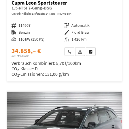
Cupra Leon Sportstourer
1.5 eTSI 7-Gang-DSG
unverbindliche Lieferzeit:
14 Tage
Neuwagen
Fahrzeugnr.
114967
Getriebe
Automatik
Kraftstoff
Benzin
Außenfarbe
Fiord Blau
Leistung
110 kW (150 PS)
Kilometerstand
1.426 km
34.858,– €
Wir rufen Sie an
Fahrzeugexposé (PDF)
Fahrzeug parken
incl. 17% MwSt.
Verbrauch kombiniert:
5,70 l/100km
CO
-Klasse:
D
2
CO
-Emissionen:
131,00 g/km
2