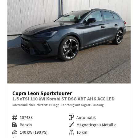
Cupra Leon Sportstourer
1.5 eTSI 110 kW Kombi ST DSG ABT AHK ACC LED
unverbindliche Lieferzeit:
14 Tage
Fahrzeug mit Tageszulassung
Fahrzeugnr.
107438
Getriebe
Automatik
Kraftstoff
Benzin
Außenfarbe
Magneticgrau Metallic
Leistung
140 kW (190 PS)
Kilometerstand
10 km