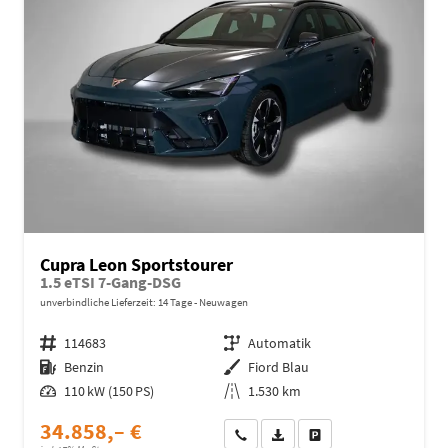
Cupra Leon Sportstourer
1.5 eTSI 7-Gang-DSG
unverbindliche Lieferzeit:
14 Tage
Neuwagen
Fahrzeugnr.
114683
Getriebe
Automatik
Kraftstoff
Benzin
Außenfarbe
Fiord Blau
Leistung
110 kW (150 PS)
Kilometerstand
1.530 km
34.858,– €
Wir rufen Sie an
Fahrzeugexposé (PDF)
Fahrzeug parken