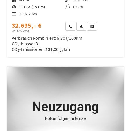
Leistung
110 kW (150 PS)
Kilometerstand
10 km
01.02.2026
32.695,– €
Wir rufen Sie an
Fahrzeugexposé (PDF)
Fahrzeug parken
incl. 17% MwSt.
Verbrauch kombiniert:
5,70 l/100km
CO
-Klasse:
D
2
CO
-Emissionen:
131,00 g/km
2