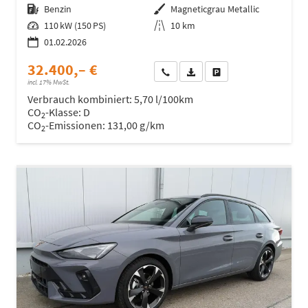
Kraftstoff
Benzin
Außenfarbe
Magneticgrau Metallic
Leistung
110 kW (150 PS)
Kilometerstand
10 km
01.02.2026
32.400,– €
Wir rufen Sie an
Fahrzeugexposé (PDF)
Fahrzeug parken
incl. 17% MwSt.
Verbrauch kombiniert:
5,70 l/100km
CO
-Klasse:
D
2
CO
-Emissionen:
131,00 g/km
2