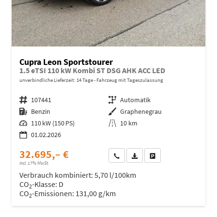
Cupra Leon Sportstourer
1.5 eTSI 110 kW Kombi ST DSG AHK ACC LED
unverbindliche Lieferzeit:
14 Tage
Fahrzeug mit Tageszulassung
Fahrzeugnr.
107441
Getriebe
Automatik
Kraftstoff
Benzin
Außenfarbe
Graphenegrau
Leistung
110 kW (150 PS)
Kilometerstand
10 km
01.02.2026
32.695,– €
Wir rufen Sie an
Fahrzeugexposé (PDF)
Fahrzeug parken
incl. 17% MwSt.
Verbrauch kombiniert:
5,70 l/100km
CO
-Klasse:
D
2
CO
-Emissionen:
131,00 g/km
2