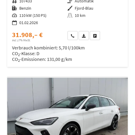
Fahrzeugnr.
107433
Getriebe
Automatik
Kraftstoff
Benzin
Außenfarbe
Fjord-Blau
Leistung
110 kW (150 PS)
Kilometerstand
10 km
01.02.2026
31.908,– €
Wir rufen Sie an
Fahrzeugexposé (PDF)
Fahrzeug parken
incl. 17% MwSt.
Verbrauch kombiniert:
5,70 l/100km
CO
-Klasse:
D
2
CO
-Emissionen:
131,00 g/km
2