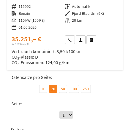
Fahrzeugnr.
115992
Getriebe
Automatik
Kraftstoff
Benzin
Außenfarbe
Fjord Blau Uni (9K)
Leistung
110 kW (150 PS)
Kilometerstand
20 km
01.05.2026
35.251,– €
Wir rufen Sie an
Fahrzeugexposé (PDF)
Fahrzeug parken
incl. 17% MwSt.
Verbrauch kombiniert:
5,50 l/100km
CO
-Klasse:
D
2
CO
-Emissionen:
124,00 g/km
2
Datensätze pro Seite:
10
20
50
100
250
Seite:
Seiten: