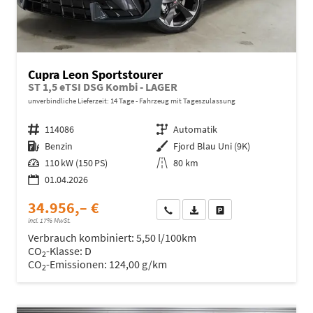
Cupra Leon Sportstourer
ST 1,5 eTSI DSG Kombi - LAGER
unverbindliche Lieferzeit:
14 Tage
Fahrzeug mit Tageszulassung
Fahrzeugnr.
114086
Getriebe
Automatik
Kraftstoff
Benzin
Außenfarbe
Fjord Blau Uni (9K)
Leistung
110 kW (150 PS)
Kilometerstand
80 km
01.04.2026
34.956,– €
Wir rufen Sie an
Fahrzeugexposé (PDF)
Fahrzeug parken
incl. 17% MwSt.
Verbrauch kombiniert:
5,50 l/100km
CO
-Klasse:
D
2
CO
-Emissionen:
124,00 g/km
2