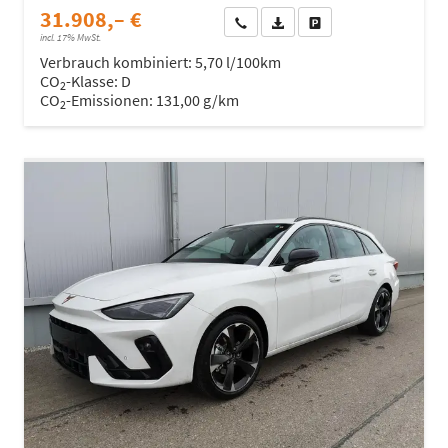
31.908,– €
Wir rufen Sie an
Fahrzeugexposé (PDF)
Fahrzeug parken
incl. 17% MwSt.
Verbrauch kombiniert:
5,70 l/100km
CO
-Klasse:
D
2
CO
-Emissionen:
131,00 g/km
2