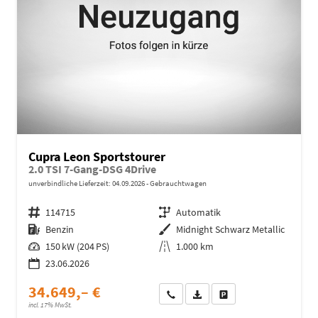
Cupra Leon Sportstourer
2.0 TSI 7-Gang-DSG 4Drive
unverbindliche Lieferzeit:
04.09.2026
Gebrauchtwagen
Fahrzeugnr.
114715
Getriebe
Automatik
Kraftstoff
Benzin
Außenfarbe
Midnight Schwarz Metallic
Leistung
150 kW (204 PS)
Kilometerstand
1.000 km
23.06.2026
34.649,– €
Wir rufen Sie an
Fahrzeugexposé (PDF)
Fahrzeug parken
incl. 17% MwSt.