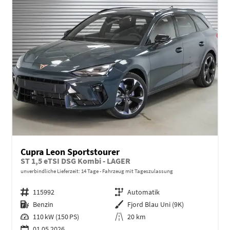
Cupra Leon Sportstourer
ST 1,5 eTSI DSG Kombi - LAGER
unverbindliche Lieferzeit:
14 Tage
Fahrzeug mit Tageszulassung
Fahrzeugnr.
115992
Getriebe
Automatik
Kraftstoff
Benzin
Außenfarbe
Fjord Blau Uni (9K)
Leistung
110 kW (150 PS)
Kilometerstand
20 km
01.05.2026