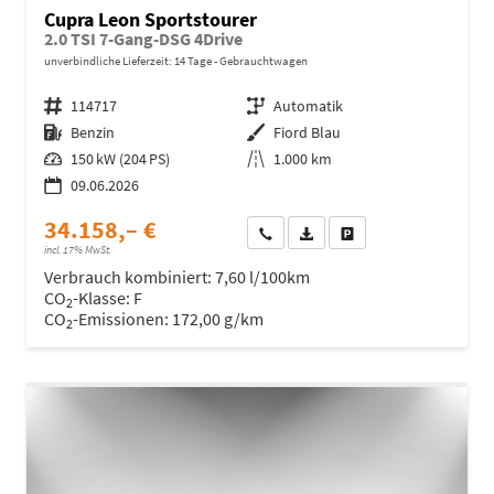
Cupra Leon Sportstourer
2.0 TSI 7-Gang-DSG 4Drive
unverbindliche Lieferzeit:
14 Tage
Gebrauchtwagen
Fahrzeugnr.
114717
Getriebe
Automatik
Kraftstoff
Benzin
Außenfarbe
Fiord Blau
Leistung
150 kW (204 PS)
Kilometerstand
1.000 km
09.06.2026
34.158,– €
Wir rufen Sie an
Fahrzeugexposé (PDF)
Fahrzeug parken
incl. 17% MwSt.
Verbrauch kombiniert:
7,60 l/100km
CO
-Klasse:
F
2
CO
-Emissionen:
172,00 g/km
2