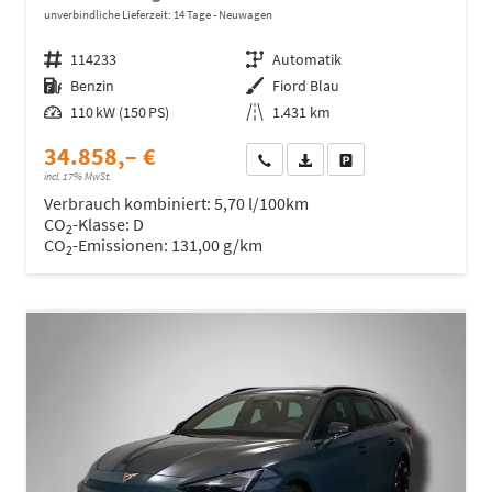
unverbindliche Lieferzeit:
14 Tage
Neuwagen
Fahrzeugnr.
114233
Getriebe
Automatik
Kraftstoff
Benzin
Außenfarbe
Fiord Blau
Leistung
110 kW (150 PS)
Kilometerstand
1.431 km
34.858,– €
Wir rufen Sie an
Fahrzeugexposé (PDF)
Fahrzeug parken
incl. 17% MwSt.
Verbrauch kombiniert:
5,70 l/100km
CO
-Klasse:
D
2
CO
-Emissionen:
131,00 g/km
2