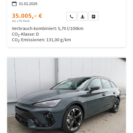
01.02.2026
35.005,– €
Wir rufen Sie an
Fahrzeugexposé (PDF)
Fahrzeug parken
incl. 17% MwSt.
Verbrauch kombiniert:
5,70 l/100km
CO
-Klasse:
D
2
CO
-Emissionen:
131,00 g/km
2