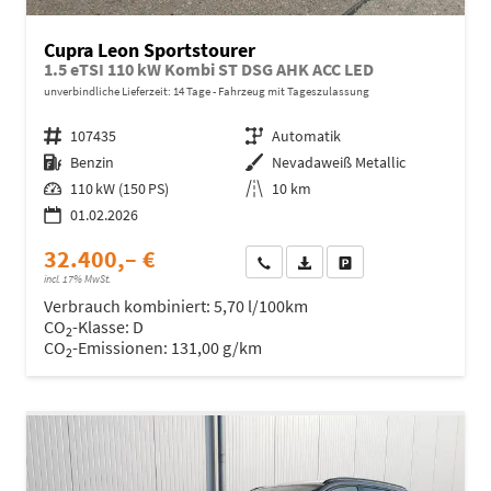
Cupra Leon Sportstourer
1.5 eTSI 110 kW Kombi ST DSG AHK ACC LED
unverbindliche Lieferzeit:
14 Tage
Fahrzeug mit Tageszulassung
Fahrzeugnr.
107435
Getriebe
Automatik
Kraftstoff
Benzin
Außenfarbe
Nevadaweiß Metallic
Leistung
110 kW (150 PS)
Kilometerstand
10 km
01.02.2026
32.400,– €
Wir rufen Sie an
Fahrzeugexposé (PDF)
Fahrzeug parken
incl. 17% MwSt.
Verbrauch kombiniert:
5,70 l/100km
CO
-Klasse:
D
2
CO
-Emissionen:
131,00 g/km
2