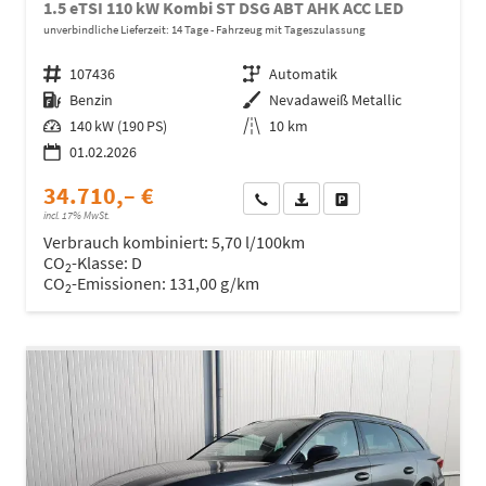
1.5 eTSI 110 kW Kombi ST DSG ABT AHK ACC LED
unverbindliche Lieferzeit:
14 Tage
Fahrzeug mit Tageszulassung
Fahrzeugnr.
107436
Getriebe
Automatik
Kraftstoff
Benzin
Außenfarbe
Nevadaweiß Metallic
Leistung
140 kW (190 PS)
Kilometerstand
10 km
01.02.2026
34.710,– €
Wir rufen Sie an
Fahrzeugexposé (PDF)
Fahrzeug parken
incl. 17% MwSt.
Verbrauch kombiniert:
5,70 l/100km
CO
-Klasse:
D
2
CO
-Emissionen:
131,00 g/km
2