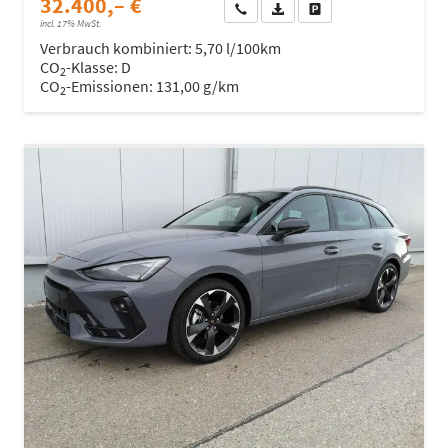
32.400,– €
Wir rufen Sie an
Fahrzeugexposé (PDF)
Fahrzeug parken
incl. 17% MwSt.
Verbrauch kombiniert:
5,70 l/100km
CO
-Klasse:
D
2
CO
-Emissionen:
131,00 g/km
2