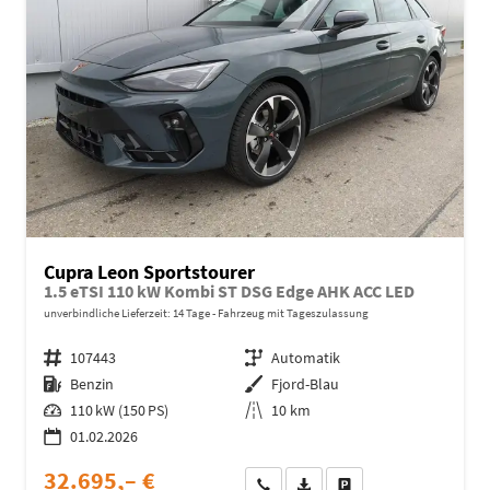
Cupra Leon Sportstourer
1.5 eTSI 110 kW Kombi ST DSG Edge AHK ACC LED
unverbindliche Lieferzeit:
14 Tage
Fahrzeug mit Tageszulassung
Fahrzeugnr.
107443
Getriebe
Automatik
Kraftstoff
Benzin
Außenfarbe
Fjord-Blau
Leistung
110 kW (150 PS)
Kilometerstand
10 km
01.02.2026
32.695,– €
Wir rufen Sie an
Fahrzeugexposé (PDF)
Fahrzeug parken