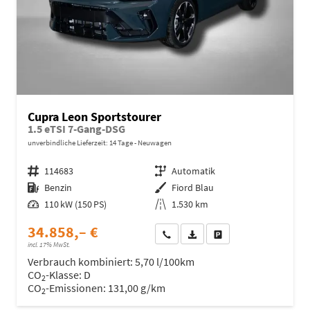
Cupra Leon Sportstourer
1.5 eTSI 7-Gang-DSG
unverbindliche Lieferzeit:
14 Tage
Neuwagen
Fahrzeugnr.
114683
Getriebe
Automatik
Kraftstoff
Benzin
Außenfarbe
Fiord Blau
Leistung
110 kW (150 PS)
Kilometerstand
1.530 km
34.858,– €
Wir rufen Sie an
Fahrzeugexposé (PDF)
Fahrzeug parken
incl. 17% MwSt.
Verbrauch kombiniert:
5,70 l/100km
CO
-Klasse:
D
2
CO
-Emissionen:
131,00 g/km
2