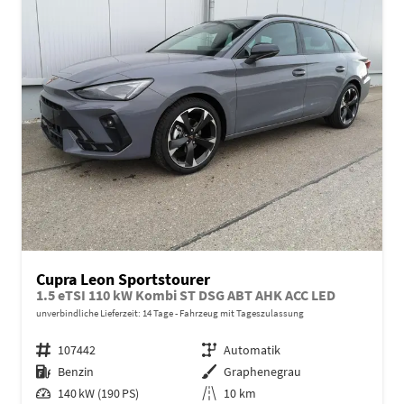
Cupra Leon Sportstourer
1.5 eTSI 110 kW Kombi ST DSG ABT AHK ACC LED
unverbindliche Lieferzeit:
14 Tage
Fahrzeug mit Tageszulassung
Fahrzeugnr.
107442
Getriebe
Automatik
Kraftstoff
Benzin
Außenfarbe
Graphenegrau
Leistung
140 kW (190 PS)
Kilometerstand
10 km