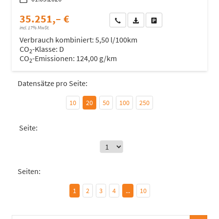
35.251,– €
Wir rufen Sie an
Fahrzeugexposé (PDF)
Fahrzeug parken
incl. 17% MwSt.
Verbrauch kombiniert:
5,50 l/100km
CO
-Klasse:
D
2
CO
-Emissionen:
124,00 g/km
2
Datensätze pro Seite:
10
20
50
100
250
Seite:
Seiten:
1
2
3
4
...
10