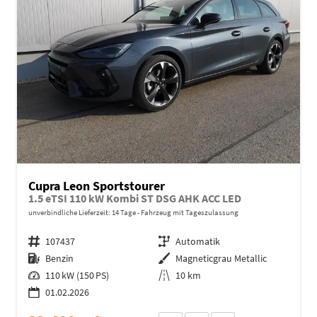
Cupra Leon Sportstourer
1.5 eTSI 110 kW Kombi ST DSG AHK ACC LED
unverbindliche Lieferzeit:
14 Tage
Fahrzeug mit Tageszulassung
Fahrzeugnr.
107437
Getriebe
Automatik
Kraftstoff
Benzin
Außenfarbe
Magneticgrau Metallic
Leistung
110 kW (150 PS)
Kilometerstand
10 km
01.02.2026