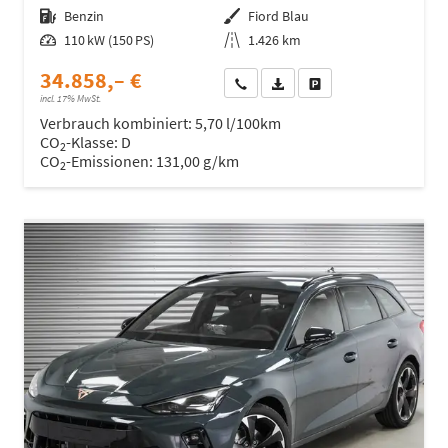
Kraftstoff
Benzin
Außenfarbe
Fiord Blau
Leistung
110 kW (150 PS)
Kilometerstand
1.426 km
34.858,– €
Wir rufen Sie an
Fahrzeugexposé (PDF)
Fahrzeug parken
incl. 17% MwSt.
Verbrauch kombiniert:
5,70 l/100km
CO
-Klasse:
D
2
CO
-Emissionen:
131,00 g/km
2