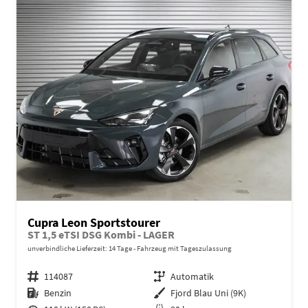
Cupra Leon Sportstourer
ST 1,5 eTSI DSG Kombi - LAGER
unverbindliche Lieferzeit:
14 Tage
Fahrzeug mit Tageszulassung
Fahrzeugnr.
114087
Getriebe
Automatik
Kraftstoff
Benzin
Außenfarbe
Fjord Blau Uni (9K)