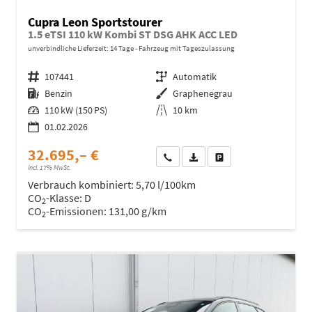
Cupra Leon Sportstourer
1.5 eTSI 110 kW Kombi ST DSG AHK ACC LED
unverbindliche Lieferzeit:
14 Tage
Fahrzeug mit Tageszulassung
Fahrzeugnr.
107441
Getriebe
Automatik
Kraftstoff
Benzin
Außenfarbe
Graphenegrau
Leistung
110 kW (150 PS)
Kilometerstand
10 km
01.02.2026
32.695,– €
Wir rufen Sie an
Fahrzeugexposé (PDF)
Fahrzeug parken
incl. 17% MwSt.
Verbrauch kombiniert:
5,70 l/100km
CO
-Klasse:
D
2
CO
-Emissionen:
131,00 g/km
2