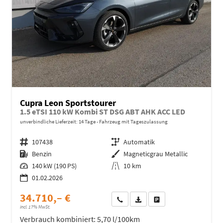
Cupra Leon Sportstourer
1.5 eTSI 110 kW Kombi ST DSG ABT AHK ACC LED
unverbindliche Lieferzeit:
14 Tage
Fahrzeug mit Tageszulassung
Fahrzeugnr.
107438
Getriebe
Automatik
Kraftstoff
Benzin
Außenfarbe
Magneticgrau Metallic
Leistung
140 kW (190 PS)
Kilometerstand
10 km
01.02.2026
34.710,– €
Wir rufen Sie an
Fahrzeugexposé (PDF)
Fahrzeug parken
incl. 17% MwSt.
Verbrauch kombiniert:
5,70 l/100km