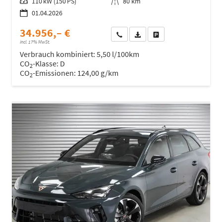
Leistung
110 kW (150 PS)
Kilometerstand
80 km
01.04.2026
34.956,– €
Wir rufen Sie an
Fahrzeugexposé (PDF)
Fahrzeug parken
incl. 17% MwSt.
Verbrauch kombiniert:
5,50 l/100km
CO
-Klasse:
D
2
CO
-Emissionen:
124,00 g/km
2