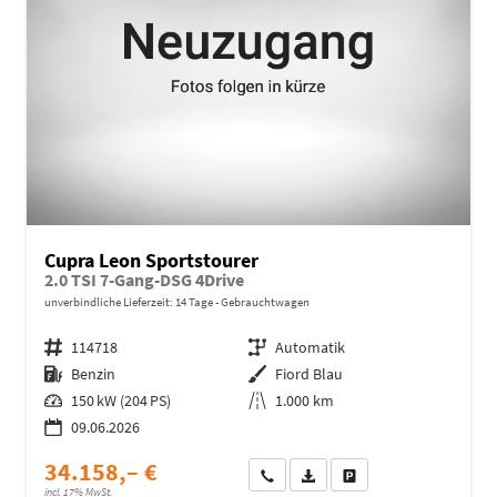
Cupra Leon Sportstourer
2.0 TSI 7-Gang-DSG 4Drive
unverbindliche Lieferzeit:
14 Tage
Gebrauchtwagen
Fahrzeugnr.
114718
Getriebe
Automatik
Kraftstoff
Benzin
Außenfarbe
Fiord Blau
Leistung
150 kW (204 PS)
Kilometerstand
1.000 km
09.06.2026
34.158,– €
Wir rufen Sie an
Fahrzeugexposé (PDF)
Fahrzeug parken
incl. 17% MwSt.