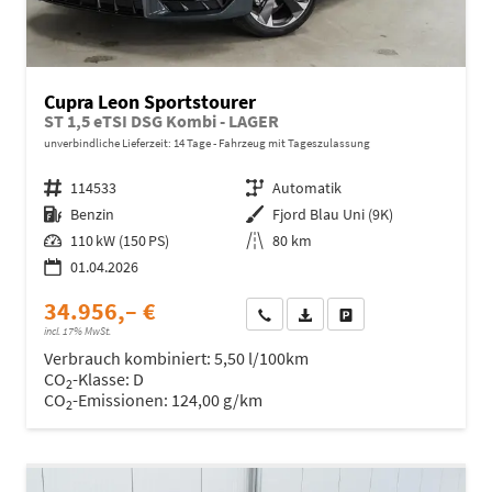
Cupra Leon Sportstourer
ST 1,5 eTSI DSG Kombi - LAGER
unverbindliche Lieferzeit:
14 Tage
Fahrzeug mit Tageszulassung
Fahrzeugnr.
114533
Getriebe
Automatik
Kraftstoff
Benzin
Außenfarbe
Fjord Blau Uni (9K)
Leistung
110 kW (150 PS)
Kilometerstand
80 km
01.04.2026
34.956,– €
Wir rufen Sie an
Fahrzeugexposé (PDF)
Fahrzeug parken
incl. 17% MwSt.
Verbrauch kombiniert:
5,50 l/100km
CO
-Klasse:
D
2
CO
-Emissionen:
124,00 g/km
2