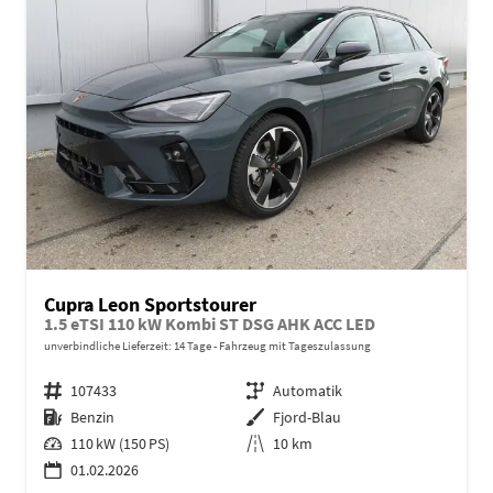
Cupra Leon Sportstourer
1.5 eTSI 110 kW Kombi ST DSG AHK ACC LED
unverbindliche Lieferzeit:
14 Tage
Fahrzeug mit Tageszulassung
Fahrzeugnr.
107433
Getriebe
Automatik
Kraftstoff
Benzin
Außenfarbe
Fjord-Blau
Leistung
110 kW (150 PS)
Kilometerstand
10 km
01.02.2026