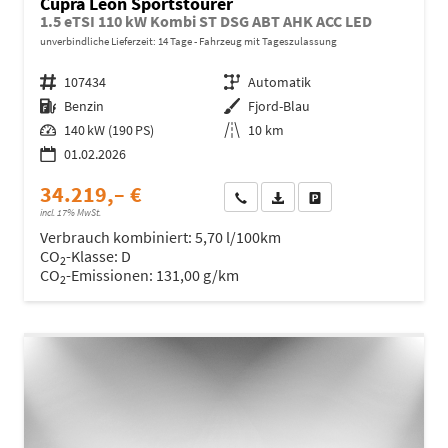
Cupra Leon Sportstourer
1.5 eTSI 110 kW Kombi ST DSG ABT AHK ACC LED
unverbindliche Lieferzeit:
14 Tage
Fahrzeug mit Tageszulassung
Fahrzeugnr.
107434
Getriebe
Automatik
Kraftstoff
Benzin
Außenfarbe
Fjord-Blau
Leistung
140 kW (190 PS)
Kilometerstand
10 km
01.02.2026
34.219,– €
Wir rufen Sie an
Fahrzeugexposé (PDF)
Fahrzeug parken
incl. 17% MwSt.
Verbrauch kombiniert:
5,70 l/100km
CO
-Klasse:
D
2
CO
-Emissionen:
131,00 g/km
2