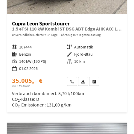
Cupra Leon Sportstourer
1.5 eTSI 110 kW Kombi ST DSG ABT Edge AHK ACC LED
unverbindliche Lieferzeit:
14 Tage
Fahrzeug mit Tageszulassung
Fahrzeugnr.
107444
Getriebe
Automatik
Kraftstoff
Benzin
Außenfarbe
Fjord-Blau
Leistung
140 kW (190 PS)
Kilometerstand
10 km
01.02.2026
35.005,– €
Wir rufen Sie an
Fahrzeugexposé (PDF)
Fahrzeug parken
incl. 17% MwSt.
Verbrauch kombiniert:
5,70 l/100km
CO
-Klasse:
D
2
CO
-Emissionen:
131,00 g/km
2