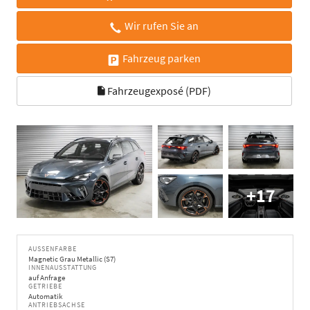
Wir rufen Sie an
Fahrzeug parken
Fahrzeugexposé (PDF)
+17
AUSSENFARBE
Magnetic Grau Metallic (S7)
INNENAUSSTATTUNG
auf Anfrage
GETRIEBE
Automatik
ANTRIEBSACHSE