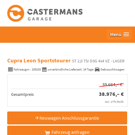
Menü
Cupra Leon Sportstourer
ST 2,0 TSI DSG 4x4 VZ - LAGER
Fahrzeugnr.:
105103
unverbindliche Lieferzeit:
14 Tage
Gebrauchtwagen
39.664,– €
38.976,– €
Gesamtpreis
incl. 17% MwSt.
Neuwagen Anschlussgarantie
Fahrzeug anfragen