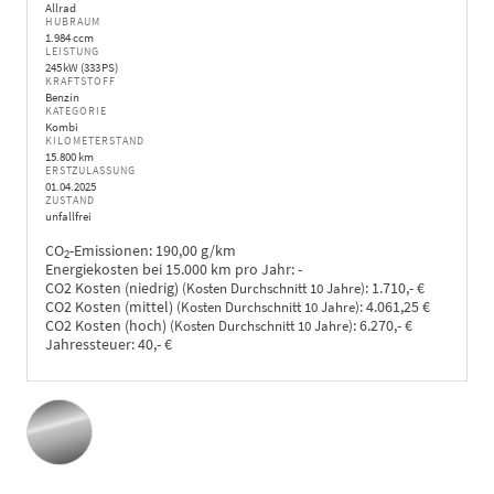
Allrad
HUBRAUM
1.984 ccm
LEISTUNG
245 kW (333 PS)
KRAFTSTOFF
Benzin
KATEGORIE
Kombi
KILOMETERSTAND
15.800 km
ERSTZULASSUNG
01.04.2025
ZUSTAND
unfallfrei
CO
-Emissionen:
190,00 g/km
2
Energiekosten bei 15.000 km pro Jahr:
-
CO2 Kosten (niedrig)
:
1.710,- €
(Kosten Durchschnitt 10 Jahre)
CO2 Kosten (mittel)
:
4.061,25 €
(Kosten Durchschnitt 10 Jahre)
CO2 Kosten (hoch)
:
6.270,- €
(Kosten Durchschnitt 10 Jahre)
Jahressteuer:
40,- €