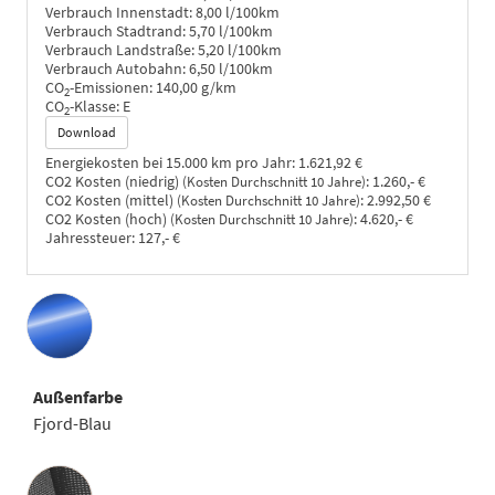
Verbrauch Innenstadt:
8,00 l/100km
Verbrauch Stadtrand:
5,70 l/100km
Verbrauch Landstraße:
5,20 l/100km
Verbrauch Autobahn:
6,50 l/100km
CO
-Emissionen:
140,00 g/km
2
CO
-Klasse:
E
2
Download
Energiekosten bei 15.000 km pro Jahr:
1.621,92 €
CO2 Kosten (niedrig)
:
1.260,- €
(Kosten Durchschnitt 10 Jahre)
CO2 Kosten (mittel)
:
2.992,50 €
(Kosten Durchschnitt 10 Jahre)
CO2 Kosten (hoch)
:
4.620,- €
(Kosten Durchschnitt 10 Jahre)
Jahressteuer:
127,- €
Außenfarbe
Fjord-Blau
Innenausstattung