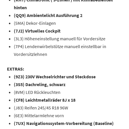
hinten
(QQ9) Ambientelicht Ausführung 2
(5MA) Dekor-Einlagen
(7J2) Virtuelles Cockpit
(3L3) Höheneinstellung manuell für Vordersitze
(7P4) Lendenwirbelstütze manuell einstellbar in
Vordersitzlehnen
EXTRAS:
(9Z3) 230V Wechselrichter und Steckdose
(3S5) Dachreling, schwarz
(8VM) LED Rückleuchten
(CF8) Leichtmetallräder 8J x 18
(J83) Reifen 245/45 R18 96W
(6E3) Mittelarmlehne vorn
(7UX) Navigationssystem-Vorbereitung (Baseline)