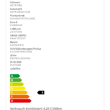
Schwarz
GETRIEBE
Automatik
ANTRIEBSACHSE
Frontantrieb
SCHADSTOFFKLASSE
Euro 6
HUBRAUM
1.498 ccm
LEISTUNG
140 kW (190 PS)
KRAFTSTOFF
Benzin
KATEGORIE
SUV/Geländewagen/Pickup
KILOMETERSTAND
10 km
ERSTZULASSUNG
01.02.2026
ZUSTAND
unfallfrei
Verbrauch kombiniert:
6,20 l/100km