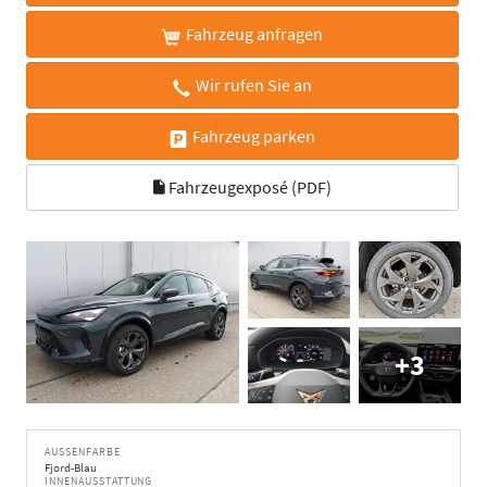
Fahrzeug anfragen
Wir rufen Sie an
Fahrzeug parken
Fahrzeugexposé (PDF)
+3
AUSSENFARBE
Fjord-Blau
INNENAUSSTATTUNG