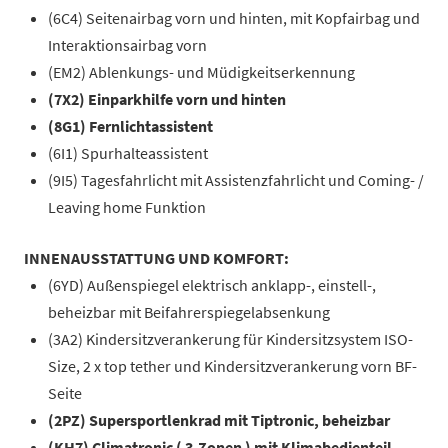
(6C4) Seitenairbag vorn und hinten, mit Kopfairbag und
Interaktionsairbag vorn
(EM2) Ablenkungs- und Müdigkeitserkennung
(7X2) Einparkhilfe vorn und hinten
(8G1) Fernlichtassistent
(6I1) Spurhalteassistent
(9I5) Tagesfahrlicht mit Assistenzfahrlicht und Coming- /
Leaving home Funktion
INNENAUSSTATTUNG UND KOMFORT:
(6YD) Außenspiegel elektrisch anklapp-, einstell-,
beheizbar mit Beifahrerspiegelabsenkung
(3A2) Kindersitzverankerung für Kindersitzsystem ISO-
Size, 2 x top tether und Kindersitzverankerung vorn BF-
Seite
(2PZ) Supersportlenkrad mit Tiptronic, beheizbar
(KH7) Climatronic ( 3-Zonen ) mit Klimabedienteil