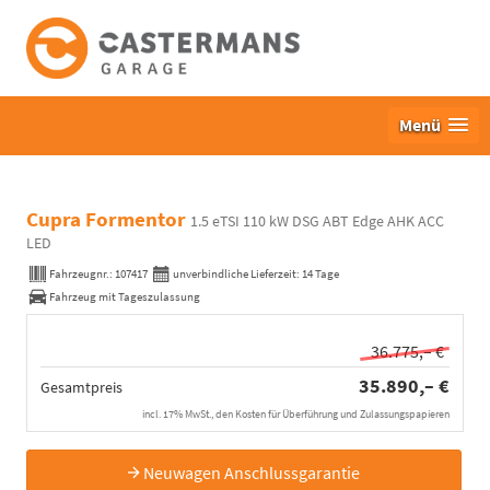
Menü
Cupra Formentor
1.5 eTSI 110 kW DSG ABT Edge AHK ACC
LED
Fahrzeugnr.:
107417
unverbindliche Lieferzeit:
14 Tage
Fahrzeug mit Tageszulassung
36.775,– €
35.890,– €
Gesamtpreis
incl. 17% MwSt., den Kosten für Überführung und Zulassungspapieren
Neuwagen Anschlussgarantie