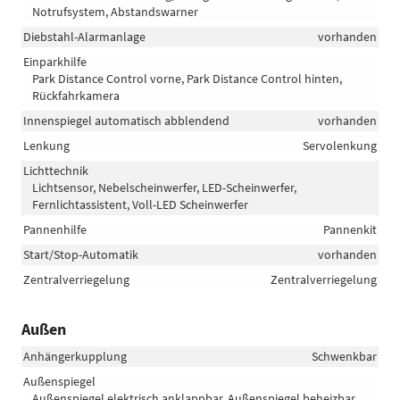
Notrufsystem, Abstandswarner
Diebstahl-Alarmanlage
vorhanden
Einparkhilfe
Park Distance Control vorne, Park Distance Control hinten,
Rückfahrkamera
Innenspiegel automatisch abblendend
vorhanden
Lenkung
Servolenkung
Lichttechnik
Lichtsensor, Nebelscheinwerfer, LED-Scheinwerfer,
Fernlichtassistent, Voll-LED Scheinwerfer
Pannenhilfe
Pannenkit
Start/Stop-Automatik
vorhanden
Zentralverriegelung
Zentralverriegelung
Außen
Anhängerkupplung
Schwenkbar
Außenspiegel
Außenspiegel elektrisch anklappbar, Außenspiegel beheizbar,