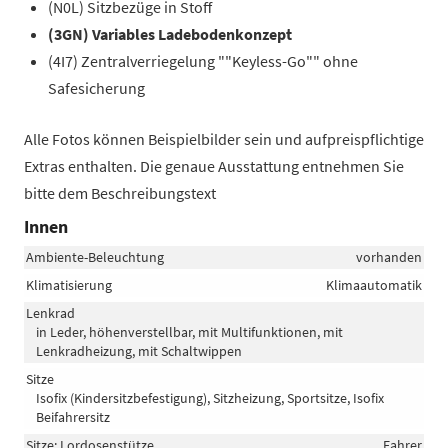
(N0L) Sitzbezüge in Stoff
(3GN) Variables Ladebodenkonzept
(4I7) Zentralverriegelung ""Keyless-Go"" ohne
Safesicherung
Alle Fotos können Beispielbilder sein und aufpreispflichtige
Extras enthalten. Die genaue Ausstattung entnehmen Sie
bitte dem Beschreibungstext
Innen
Ambiente-Beleuchtung
vorhanden
Klimatisierung
Klimaautomatik
Lenkrad
in Leder, höhenverstellbar, mit Multifunktionen, mit
Lenkradheizung, mit Schaltwippen
Sitze
Isofix (Kindersitzbefestigung), Sitzheizung, Sportsitze, Isofix
Beifahrersitz
Sitze: Lordosenstütze
Fahrer