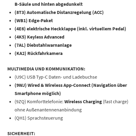
B-Säule und hinten abgedunkelt
(8T3) Automatische Distanzregelung (ACC)
(WB1) Edge-Paket
(4E6) elektrische Heckklappe (inkl. virtuellem Pedal)
(4K5) Keyless Advanced
(7AL) Diebstahlwarnanlage
(KA2) Rückfahrkamera
MULTIMEDIA UND KOMMUNIKATION:
(U9C) USB Typ-C Daten- und Ladebuchse
(9WJ) Wired & Wireless App-Connect (Navigation über
Smartphone möglich)
(9ZQ) Komforttelefonie:
Wireless Charging
(fast charge)
ohne Außenantennenanbindung
(QH1) Sprachsteuerung
SICHERHEIT: