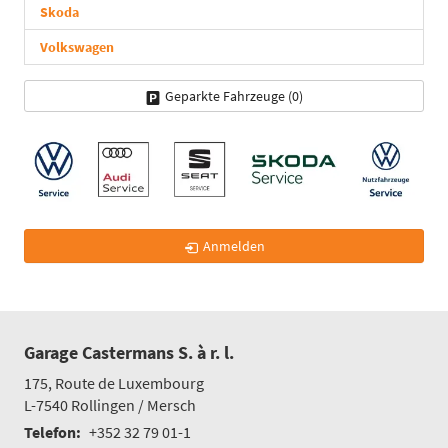
Skoda
Volkswagen
Geparkte Fahrzeuge (
0
)
Anmelden
Garage Castermans S. à r. l.
175, Route de Luxembourg
L-7540
Rollingen / Mersch
Telefon:
+352 32 79 01-1