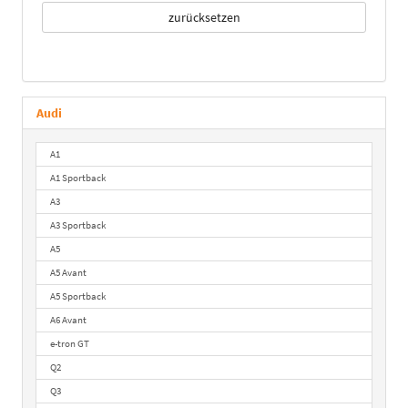
zurücksetzen
Audi
A1
A1 Sportback
A3
A3 Sportback
A5
A5 Avant
A5 Sportback
A6 Avant
e-tron GT
Q2
Q3