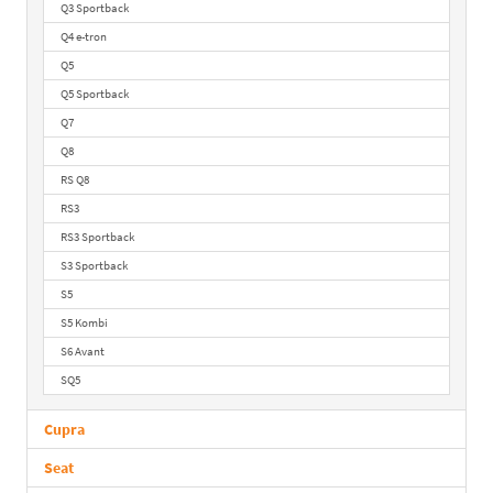
Q3 Sportback
Q4 e-tron
Q5
Q5 Sportback
Q7
Q8
RS Q8
RS3
RS3 Sportback
S3 Sportback
S5
S5 Kombi
S6 Avant
SQ5
Cupra
Seat