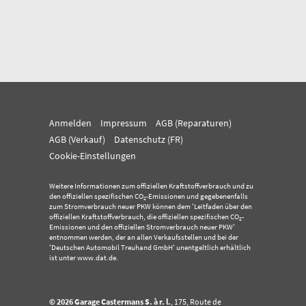
Anmelden
Impressum
AGB (Reparaturen)
AGB (Verkauf)
Datenschutz (FR)
Cookie-Einstellungen
Weitere Informationen zum offiziellen Kraftstoffverbrauch und zu
den offiziellen spezifischen CO
-Emissionen und gegebenenfalls
2
zum Stromverbrauch neuer PKW können dem 'Leitfaden über den
offiziellen Kraftstoffverbrauch, die offiziellen spezifischen CO
-
2
Emissionen und den offiziellen Stromverbrauch neuer PKW'
entnommen werden, der an allen Verkaufsstellen und bei der
'Deutschen Automobil Treuhand GmbH' unentgeltlich erhältlich
ist unter www.dat.de.
© 2026
Garage Castermans S. à r. l.
,
175, Route de