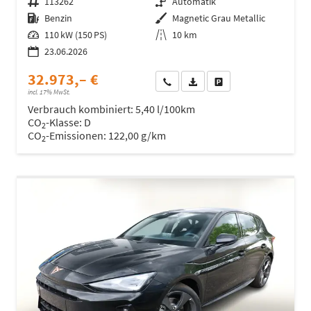
Fahrzeugnr.
113262
Getriebe
Automatik
Kraftstoff
Benzin
Außenfarbe
Magnetic Grau Metallic
Leistung
110 kW (150 PS)
Kilometerstand
10 km
23.06.2026
32.973,– €
Wir rufen Sie an
Fahrzeugexposé (PDF)
Fahrzeug parken
incl. 17% MwSt.
Verbrauch kombiniert:
5,40 l/100km
CO
-Klasse:
D
2
CO
-Emissionen:
122,00 g/km
2