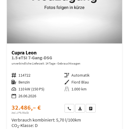
Cupra Leon
1.5 eTSI 7-Gang-DSG
unverbindliche Lieferzeit:
14 Tage
Gebrauchtwagen
Fahrzeugnr.
114722
Getriebe
Automatik
Kraftstoff
Benzin
Außenfarbe
Fiord Blau
Leistung
110 kW (150 PS)
Kilometerstand
1.000 km
26.06.2026
32.486,– €
Wir rufen Sie an
Fahrzeugexposé (PDF)
Fahrzeug parken
incl. 17% MwSt.
Verbrauch kombiniert:
5,70 l/100km
CO
-Klasse:
D
2