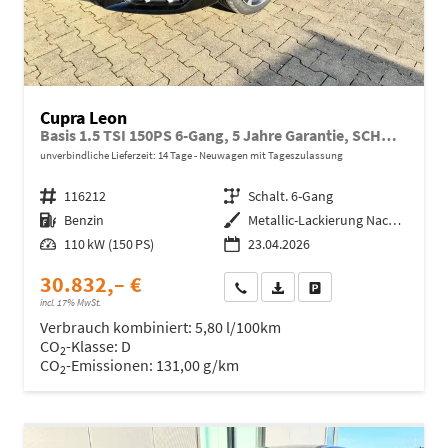
Cupra Leon
Basis 1.5 TSI 150PS 6-Gang, 5 Jahre Garantie, SCHWARZ-METALLIC, AHK SCHWENKBAR, MATRIX-LED, EDGE-PAKET, WINTER-PAKET, 18" Alufelgen, Voll-LED-Scheinwerfer, 3Z-Climatronic, ACC/Tempomat, Digitales Cockpit, Full Link, Parksensoren v/h, Privacy-Glas, M-Lederlenkra
unverbindliche Lieferzeit:
14 Tage
Neuwagen mit Tageszulassung
Fahrzeugnr.
116212
Getriebe
Schalt. 6-Gang
Kraftstoff
Benzin
Außenfarbe
Metallic-Lackierung Nacht-Schwarz
Leistung
110 kW (150 PS)
23.04.2026
30.832,– €
Wir rufen Sie an
Fahrzeugexposé (PDF)
Fahrzeug parken
incl. 17% MwSt.
Verbrauch kombiniert:
5,80 l/100km
CO
-Klasse:
D
2
CO
-Emissionen:
131,00 g/km
2