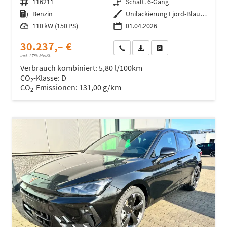
Fahrzeugnr.
116211
Getriebe
Schalt. 6-Gang
Kraftstoff
Benzin
Außenfarbe
Unilackierung Fjord-Blau (Vermerk: hohe Lackempfindlichkeit!)
Leistung
110 kW (150 PS)
01.04.2026
30.237,– €
Wir rufen Sie an
Fahrzeugexposé (PDF)
Fahrzeug parken
incl. 17% MwSt.
Verbrauch kombiniert:
5,80 l/100km
CO
-Klasse:
D
2
CO
-Emissionen:
131,00 g/km
2