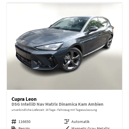
Cupra Leon
DSG IntelliD Nav Matrix Dinamica Kam Ambien
unverbindliche Lieferzeit:
14 Tage
Fahrzeug mit Tageszulassung
Fahrzeugnr.
116650
Getriebe
Automatik
Kraftstoff
Benzin
Außenfarbe
Magnetic Grau Metallic