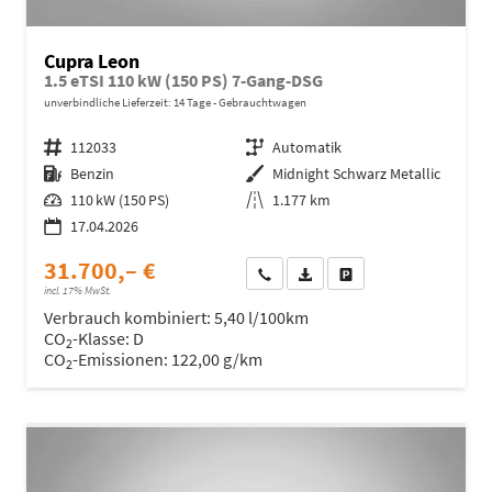
Cupra Leon
1.5 eTSI 110 kW (150 PS) 7-Gang-DSG
unverbindliche Lieferzeit:
14 Tage
Gebrauchtwagen
Fahrzeugnr.
112033
Getriebe
Automatik
Kraftstoff
Benzin
Außenfarbe
Midnight Schwarz Metallic
Leistung
110 kW (150 PS)
Kilometerstand
1.177 km
17.04.2026
31.700,– €
Wir rufen Sie an
Fahrzeugexposé (PDF)
Fahrzeug parken
incl. 17% MwSt.
Verbrauch kombiniert:
5,40 l/100km
CO
-Klasse:
D
2
CO
-Emissionen:
122,00 g/km
2