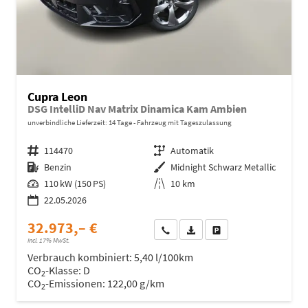
Cupra Leon
DSG IntelliD Nav Matrix Dinamica Kam Ambien
unverbindliche Lieferzeit:
14 Tage
Fahrzeug mit Tageszulassung
Fahrzeugnr.
114470
Getriebe
Automatik
Kraftstoff
Benzin
Außenfarbe
Midnight Schwarz Metallic
Leistung
110 kW (150 PS)
Kilometerstand
10 km
22.05.2026
32.973,– €
Wir rufen Sie an
Fahrzeugexposé (PDF)
Fahrzeug parken
incl. 17% MwSt.
Verbrauch kombiniert:
5,40 l/100km
CO
-Klasse:
D
2
CO
-Emissionen:
122,00 g/km
2