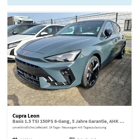
Cupra Leon
Basis 1.5 TSI 150PS 6-Gang, 5 Jahre Garantie, AHK SCHWENKBAR, MATRIX-LED, EDGE-PAKET, WINTER-PAKET, 18" Alufelgen, Voll-LED-Scheinwerfer, 3Z-Climatronic, ACC/Tempomat, Digitales Cockpit, Full Link, Parksensoren v/h, Privacy-Glas, M-Lederlenkrad
unverbindliche Lieferzeit:
14 Tage
Neuwagen mit Tageszulassung