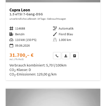
Cupra Leon
1.5 eTSI 7-Gang-DSG
unverbindliche Lieferzeit:
14 Tage
Gebrauchtwagen
Fahrzeugnr.
114688
Getriebe
Automatik
Kraftstoff
Benzin
Außenfarbe
Fiord Blau
Leistung
110 kW (150 PS)
Kilometerstand
1.000 km
09.06.2026
31.700,– €
Wir rufen Sie an
Fahrzeugexposé (PDF)
Fahrzeug parken
incl. 17% MwSt.
Verbrauch kombiniert:
5,70 l/100km
CO
-Klasse:
D
2
CO
-Emissionen:
129,00 g/km
2