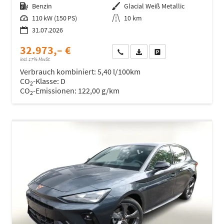
Kraftstoff
Benzin
Außenfarbe
Glacial Weiß Metallic
Leistung
110 kW (150 PS)
Kilometerstand
10 km
31.07.2026
32.973,– €
Wir rufen Sie an
Fahrzeugexposé (PDF)
Fahrzeug parken
incl. 17% MwSt.
Verbrauch kombiniert:
5,40 l/100km
CO
-Klasse:
D
2
CO
-Emissionen:
122,00 g/km
2