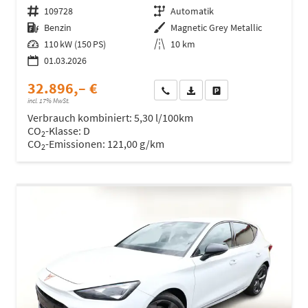
Fahrzeugnr.
109728
Getriebe
Automatik
Kraftstoff
Benzin
Außenfarbe
Magnetic Grey Metallic
Leistung
110 kW (150 PS)
Kilometerstand
10 km
01.03.2026
32.896,– €
Wir rufen Sie an
Fahrzeugexposé (PDF)
Fahrzeug parken
incl. 17% MwSt.
Verbrauch kombiniert:
5,30 l/100km
CO
-Klasse:
D
2
CO
-Emissionen:
121,00 g/km
2