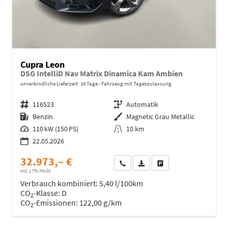
Cupra Leon
DSG IntelliD Nav Matrix Dinamica Kam Ambien
unverbindliche Lieferzeit:
14 Tage
Fahrzeug mit Tageszulassung
Fahrzeugnr.
116523
Getriebe
Automatik
Kraftstoff
Benzin
Außenfarbe
Magnetic Grau Metallic
Leistung
110 kW (150 PS)
Kilometerstand
10 km
22.05.2026
32.973,– €
Wir rufen Sie an
Fahrzeugexposé (PDF)
Fahrzeug parken
incl. 17% MwSt.
Verbrauch kombiniert:
5,40 l/100km
CO
-Klasse:
D
2
CO
-Emissionen:
122,00 g/km
2