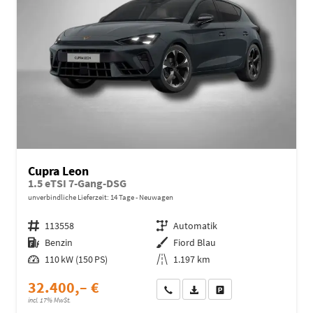
Cupra Leon
1.5 eTSI 7-Gang-DSG
unverbindliche Lieferzeit:
14 Tage
Neuwagen
Fahrzeugnr.
113558
Getriebe
Automatik
Kraftstoff
Benzin
Außenfarbe
Fiord Blau
Leistung
110 kW (150 PS)
Kilometerstand
1.197 km
32.400,– €
Wir rufen Sie an
Fahrzeugexposé (PDF)
Fahrzeug parken
incl. 17% MwSt.