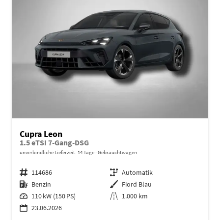
Cupra Leon
1.5 eTSI 7-Gang-DSG
unverbindliche Lieferzeit:
14 Tage
Gebrauchtwagen
Fahrzeugnr.
114686
Getriebe
Automatik
Kraftstoff
Benzin
Außenfarbe
Fiord Blau
Leistung
110 kW (150 PS)
Kilometerstand
1.000 km
23.06.2026