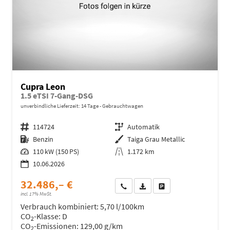
Cupra Leon
1.5 eTSI 7-Gang-DSG
unverbindliche Lieferzeit:
14 Tage
Gebrauchtwagen
Fahrzeugnr.
114724
Getriebe
Automatik
Kraftstoff
Benzin
Außenfarbe
Taiga Grau Metallic
Leistung
110 kW (150 PS)
Kilometerstand
1.172 km
10.06.2026
32.486,– €
Wir rufen Sie an
Fahrzeugexposé (PDF)
Fahrzeug parken
incl. 17% MwSt.
Verbrauch kombiniert:
5,70 l/100km
CO
-Klasse:
D
2
CO
-Emissionen:
129,00 g/km
2