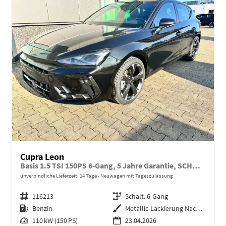
Cupra Leon
Basis 1.5 TSI 150PS 6-Gang, 5 Jahre Garantie, SCHWARZ-METALLIC, AHK SCHWENKBAR, MATRIX-LED, EDGE-PAKET, DYNAMIC-DESIGN, 18" Alufelgen, Voll-LED-Scheinwerfer, 3Z-Climatronic, ACC/Tempomat, Digitales Cockpit, Full Link, Parksensoren v/h, Privacy-Glas
unverbindliche Lieferzeit:
14 Tage
Neuwagen mit Tageszulassung
Fahrzeugnr.
116213
Getriebe
Schalt. 6-Gang
Kraftstoff
Benzin
Außenfarbe
Metallic-Lackierung Nacht-Schwarz
Leistung
110 kW (150 PS)
23.04.2026