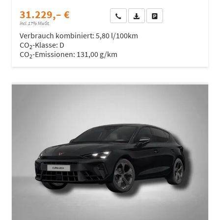
31.229,– €
Wir rufen Sie an
Fahrzeugexposé (PDF)
Fahrzeug parken
incl. 17% MwSt.
Verbrauch kombiniert:
5,80 l/100km
CO
-Klasse:
D
2
CO
-Emissionen:
131,00 g/km
2