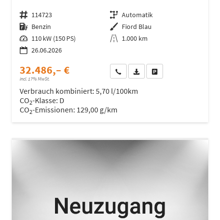
Fahrzeugnr.
114723
Getriebe
Automatik
Kraftstoff
Benzin
Außenfarbe
Fiord Blau
Leistung
110 kW (150 PS)
Kilometerstand
1.000 km
26.06.2026
32.486,– €
Wir rufen Sie an
Fahrzeugexposé (PDF)
Fahrzeug parken
incl. 17% MwSt.
Verbrauch kombiniert:
5,70 l/100km
CO
-Klasse:
D
2
CO
-Emissionen:
129,00 g/km
2