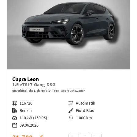
Cupra Leon
1.5 eTSI 7-Gang-DSG
unverbindliche Lieferzeit:
14 Tage
Gebrauchtwagen
Fahrzeugnr.
116720
Getriebe
Automatik
Kraftstoff
Benzin
Außenfarbe
Fiord Blau
Leistung
110 kW (150 PS)
Kilometerstand
1.000 km
09.06.2026