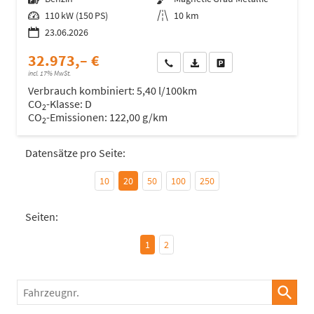
Leistung
110 kW (150 PS)
Kilometerstand
10 km
23.06.2026
32.973,– €
Wir rufen Sie an
Fahrzeugexposé (PDF)
Fahrzeug parken
incl. 17% MwSt.
Verbrauch kombiniert:
5,40 l/100km
CO
-Klasse:
D
2
CO
-Emissionen:
122,00 g/km
2
Datensätze pro Seite:
10
20
50
100
250
Seiten:
1
2
Fahrzeugnr.