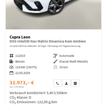
Cupra Leon
DSG IntelliD Nav Matrix Dinamica Kam Ambien
unverbindliche Lieferzeit:
14 Tage
Fahrzeug mit Tageszulassung
Fahrzeugnr.
112015
Getriebe
Automatik
Kraftstoff
Benzin
Außenfarbe
Glacial Weiß Metallic
Leistung
110 kW (150 PS)
Kilometerstand
10 km
22.05.2026
32.973,– €
Wir rufen Sie an
Fahrzeugexposé (PDF)
Fahrzeug parken
incl. 17% MwSt.
Verbrauch kombiniert:
5,40 l/100km
CO
-Klasse:
D
2
CO
-Emissionen:
122,00 g/km
2