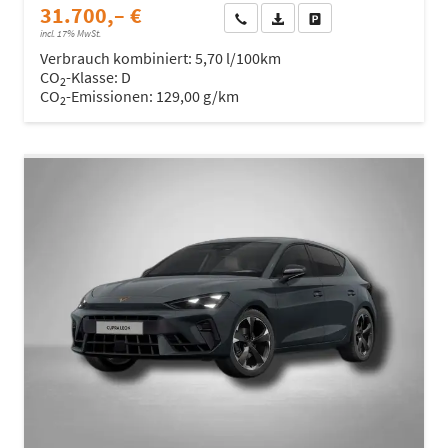
31.700,– €
Wir rufen Sie an
Fahrzeugexposé (PDF)
Fahrzeug parken
incl. 17% MwSt.
Verbrauch kombiniert:
5,70 l/100km
CO
-Klasse:
D
2
CO
-Emissionen:
129,00 g/km
2