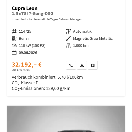
Cupra Leon
1.5 eTSI 7-Gang-DSG
unverbindliche Lieferzeit:
14 Tage
Gebrauchtwagen
Fahrzeugnr.
114725
Getriebe
Automatik
Kraftstoff
Benzin
Außenfarbe
Magnetic Grau Metallic
Leistung
110 kW (150 PS)
Kilometerstand
1.000 km
09.06.2026
32.192,– €
Wir rufen Sie an
Fahrzeugexposé (PDF)
Fahrzeug parken
incl. 17% MwSt.
Verbrauch kombiniert:
5,70 l/100km
CO
-Klasse:
D
2
CO
-Emissionen:
129,00 g/km
2