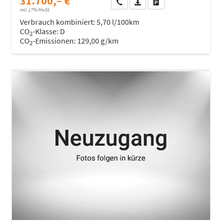
31.700,– €
Wir rufen Sie an
Fahrzeugexposé (PDF)
Fahrzeug parken
incl. 17% MwSt.
Verbrauch kombiniert:
5,70 l/100km
CO
-Klasse:
D
2
CO
-Emissionen:
129,00 g/km
2