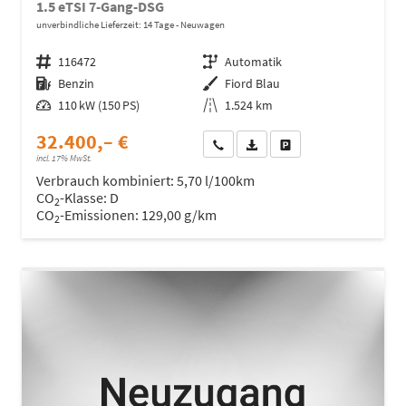
1.5 eTSI 7-Gang-DSG
unverbindliche Lieferzeit:
14 Tage
Neuwagen
Fahrzeugnr.
116472
Getriebe
Automatik
Kraftstoff
Benzin
Außenfarbe
Fiord Blau
Leistung
110 kW (150 PS)
Kilometerstand
1.524 km
32.400,– €
Wir rufen Sie an
Fahrzeugexposé (PDF)
Fahrzeug parken
incl. 17% MwSt.
Verbrauch kombiniert:
5,70 l/100km
CO
-Klasse:
D
2
CO
-Emissionen:
129,00 g/km
2