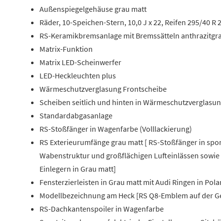
Außenspiegelgehäuse grau matt
Räder, 10-Speichen-Stern, 10,0 J x 22, Reifen 295/40 R 
RS-Keramikbremsanlage mit Bremssätteln anthrazitgr
Matrix-Funktion
Matrix LED-Scheinwerfer
LED-Heckleuchten plus
Wärmeschutzverglasung Frontscheibe
Scheiben seitlich und hinten in Wärmeschutzverglasu
Standardabgasanlage
RS-Stoßfänger in Wagenfarbe (Volllackierung)
RS Exterieurumfänge grau matt [ RS-Stoßfänger in spor
Wabenstruktur und großflächigen Lufteinlässen sowie F
Einlegern in Grau matt]
Fensterzierleisten in Grau matt mit Audi Ringen in Po
Modellbezeichnung am Heck [RS Q8-Emblem auf der 
RS-Dachkantenspoiler in Wagenfarbe