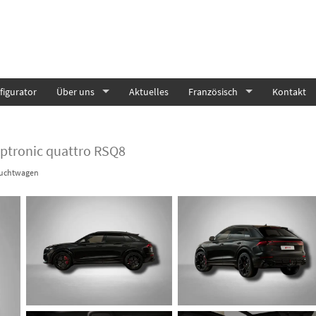
igurator
Über uns
Aktuelles
Französisch
Kontakt
iptronic quattro RSQ8
uchtwagen