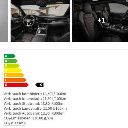
+1
Verbrauch kombiniert:
13,60 l/100km
Verbrauch Innenstadt:
21,80 l/100km
Verbrauch Stadtrand:
13,80 l/100km
Verbrauch Landstraße:
11,50 l/100km
Verbrauch Autobahn:
12,30 l/100km
CO
-Emissionen:
310,00 g/km
2
CO
-Klasse:
G
2