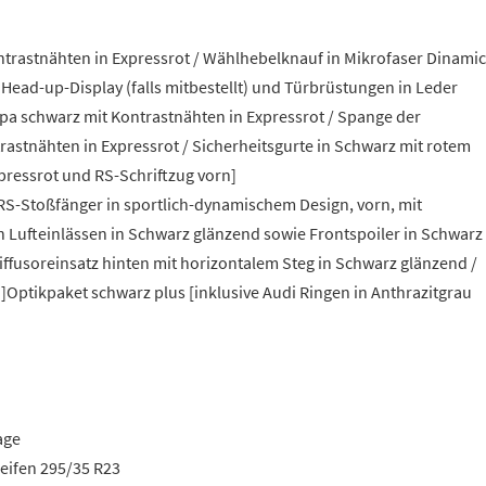
ntrastnähten in Expressrot / Wählhebelknauf in Mikrofaser Dinami
Head-up-Display (falls mitbestellt) und Türbrüstungen in Leder
a schwarz mit Kontrastnähten in Expressrot / Spange der
rastnähten in Expressrot / Sicherheitsgurte in Schwarz mit rotem
pressrot und RS-Schriftzug vorn]
S-Stoßfänger in sportlich-dynamischem Design, vorn, mit
n Lufteinlässen in Schwarz glänzend sowie Frontspoiler in Schwarz
ffusoreinsatz hinten mit horizontalem Steg in Schwarz glänzend /
]Optikpaket schwarz plus [inklusive Audi Ringen in Anthrazitgrau
age
Reifen 295/35 R23