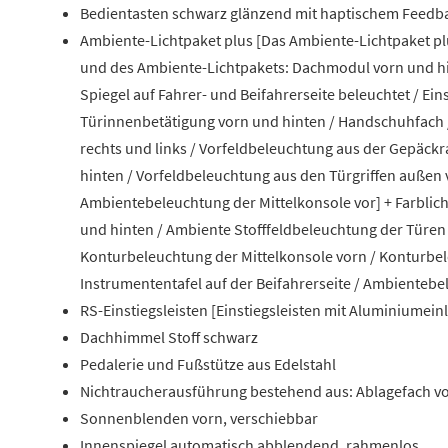
Bedientasten schwarz glänzend mit haptischem Feedba
Ambiente-Lichtpaket plus [Das Ambiente-Lichtpaket p
und des Ambiente-Lichtpakets: Dachmodul vorn und hint
Spiegel auf Fahrer- und Beifahrerseite beleuchtet / Ei
Türinnenbetätigung vorn und hinten / Handschuhfac
rechts und links / Vorfeldbeleuchtung aus der Gepäck
hinten / Vorfeldbeleuchtung aus den Türgriffen außen
Ambientebeleuchtung der Mittelkonsole vor] + Farbli
und hinten / Ambiente Stofffeldbeleuchtung der Türen
Konturbeleuchtung der Mittelkonsole vorn / Konturbel
Instrumententafel auf der Beifahrerseite / Ambientebe
RS-Einstiegsleisten [Einstiegsleisten mit Aluminiumei
Dachhimmel Stoff schwarz
Pedalerie und Fußstütze aus Edelstahl
Nichtraucherausführung bestehend aus: Ablagefach vor
Sonnenblenden vorn, verschiebbar
Innenspiegel automatisch abblendend, rahmenlos