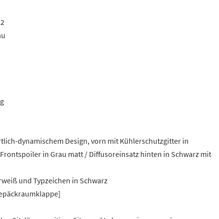
22
au
ng
tlich-dynamischem Design, vorn mit Kühlerschutzgitter in
rontspoiler in Grau matt / Diffusoreinsatz hinten in Schwarz mit
larweiß und Typzeichen in Schwarz
Gepäckraumklappe]