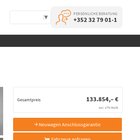
PERSÖNLICHE BERATUNG
Select Language
▼
+352 32 79 01-1
133.854,– €
Gesamtpreis
incl. 17% MwSt.
Neuwagen Anschlussgarantie
Fahrzeug anfragen