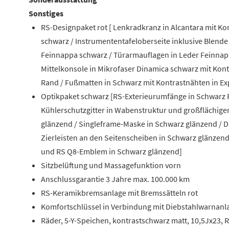
Sonstiges
RS-Designpaket rot [ Lenkradkranz in Alcantara mit Ko
schwarz / Instrumententafeloberseite inklusive Blende 
Feinnappa schwarz / Türarmauflagen in Leder Feinnapp
Mittelkonsole in Mikrofaser Dinamica schwarz mit Kont
Rand / Fußmatten in Schwarz mit Kontrastnähten in Ex
Optikpaket schwarz [RS-Exterieurumfänge in Schwarz R
Kühlerschutzgitter in Wabenstruktur und großflächige
glänzend / Singleframe-Maske in Schwarz glänzend / Di
Zierleisten an den Seitenscheiben in Schwarz glänzend
und RS Q8-Emblem in Schwarz glänzend]
Sitzbelüftung und Massagefunktion vorn
Anschlussgarantie 3 Jahre max. 100.000 km
RS-Keramikbremsanlage mit Bremssätteln rot
Komfortschlüssel in Verbindung mit Diebstahlwarnanl
Räder, 5-Y-Speichen, kontrastschwarz matt, 10,5Jx23, 