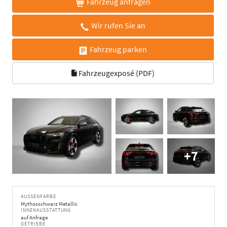
Fahrzeug anfragen
Wir rufen Sie an
Fahrzeug parken
Fahrzeugexposé (PDF)
+7
AUSSENFARBE
Mythosschwarz Metallic
INNENAUSSTATTUNG
auf Anfrage
GETRIEBE