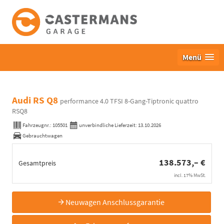
Menü
Audi RS Q8
performance 4.0 TFSI 8-Gang-Tiptronic quattro
RSQ8
Fahrzeugnr.:
105501
unverbindliche Lieferzeit:
13.10.2026
Gebrauchtwagen
138.573,– €
Gesamtpreis
incl. 17% MwSt.
Neuwagen Anschlussgarantie