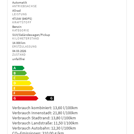
Automatik
ANTRIEBSACHSE
Allrad
LEISTUNG
471 kW (640 PS)
KRAFTSTOFF
Benzin
KATEGORIE
SUV/Geländewagen/Pickup
KILOMETERSTAND
14.000 km
ERSTZULASSUNG
04.03.2026
ZUSTAND
unfallfrei
Verbrauch kombiniert:
13,60 l/100km
Verbrauch Innenstadt:
21,80 l/100km
Verbrauch Stadtrand:
13,80 l/100km
Verbrauch Landstraße:
11,50 l/100km
Verbrauch Autobahn:
12,30 l/100km
CO
-Emissionen:
310,00 g/km