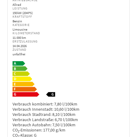
ANTRIEBSACHSE
Allrad
LEISTUNG
150 kW (204 PS)
KRAFTSTOFF
Benzin
KATEGORIE
Limousine
KILOMETERSTAND
11.000 km
ERSTZULASSUNG
14.04.2026
ZUSTAND
unfallfrei
Verbrauch kombiniert:
7,80 l/100km
Verbrauch Innenstadt:
10,60 l/100km
Verbrauch Stadtrand:
8,10 l/100km
Verbrauch Landstraße:
6,70 l/100km
Verbrauch Autobahn:
7,50 l/100km
CO
-Emissionen:
177,00 g/km
2
CO
-Klasse:
G
2