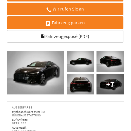
Wir rufen Sie an
Fahrzeug parken
Fahrzeugexposé (PDF)
+7
AUSSENFARBE
Mythosschwarz Metallic
INNENAUSSTATTUNG
auf Anfrage
GETRIEBE
Automatik