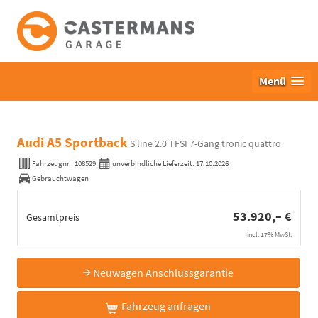
Menü
Audi A5 Sportback
S line 2.0 TFSI 7-Gang tronic quattro
Fahrzeugnr.:
108529
unverbindliche Lieferzeit:
17.10.2026
Gebrauchtwagen
53.920,– €
Gesamtpreis
incl. 17% MwSt.
Neuwagen Anschlussgarantie
Fahrzeug anfragen